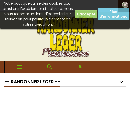
Notre boutique utilise des cookies pour

améliorer l'expérience utilisateur et nous
Plus
vous recommandons d'accepter leur
J'accepte
d'informations
utilisation pour profiter pleinement de
votre navigation.



-- RANDONNER LEGER --