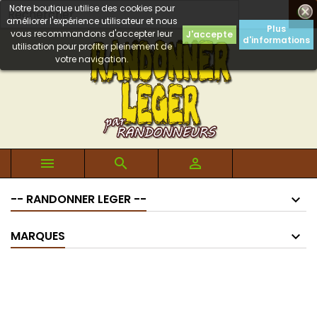
Notre boutique utilise des cookies pour

améliorer l'expérience utilisateur et nous
Plus
vous recommandons d'accepter leur
J'accepte
d'informations
utilisation pour profiter pleinement de
votre navigation.



-- RANDONNER LEGER --
MARQUES