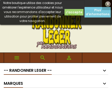
Notre boutique utilise des cookies pour

améliorer l'expérience utilisateur et nous
Plus
vous recommandons d'accepter leur
J'accepte
d'informations
utilisation pour profiter pleinement de
votre navigation.



-- RANDONNER LEGER --
MARQUES