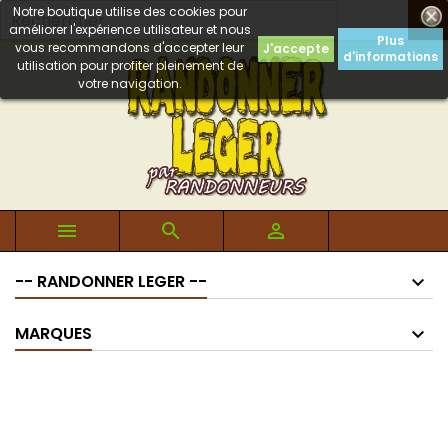
Notre boutique utilise des cookies pour

améliorer l'expérience utilisateur et nous
Plus
vous recommandons d'accepter leur
J'accepte
d'informations
utilisation pour profiter pleinement de
votre navigation.



-- RANDONNER LEGER --
MARQUES