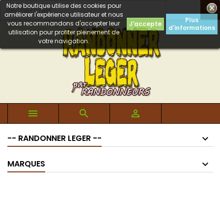
Notre boutique utilise des cookies pour

améliorer l'expérience utilisateur et nous
Plus
vous recommandons d'accepter leur
J'accepte
d'informations
utilisation pour profiter pleinement de
votre navigation.



-- RANDONNER LEGER --
MARQUES