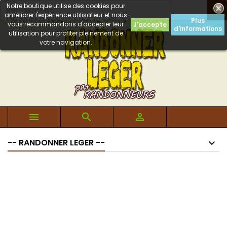
Notre boutique utilise des cookies pour

améliorer l'expérience utilisateur et nous
Plus
vous recommandons d'accepter leur
J'accepte
d'informations
utilisation pour profiter pleinement de
votre navigation.



-- RANDONNER LEGER --