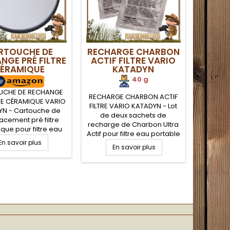
RTOUCHE DE
RECHARGE CHARBON
NGE PRÉ FILTRE
ACTIF FILTRE VARIO
ÉRAMIQUE
KATADYN
KATADYN
40 g
UCHE DE RECHANGE
RECHARGE CHARBON ACTIF
TRE CÉRAMIQUE VARIO
FILTRE VARIO KATADYN - Lot
YN - Cartouche de
de deux sachets de
cement pré filtre
recharge de Charbon Ultra
que pour filtre eau
Actif pour filtre eau portable
ble Katadyn VARIO
En savoir plus
VARIO de Katadyn. Le
En savoir plus
charbon actif permet de
réduire la teneur en
composés chimiques et
améliore la saveur de l'eau
par élimination des
mauvais goûts et des
odeurs