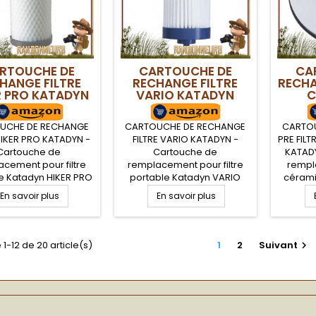
RTOUCHE DE
CARTOUCHE DE
CA
HANGE FILTRE
RECHANGE FILTRE
RECHA
R PRO KATADYN
VARIO KATADYN
C
UCHE DE RECHANGE
CARTOUCHE DE RECHANGE
CARTO
HIKER PRO KATADYN -
FILTRE VARIO KATADYN -
PRE FIL
Cartouche de
Cartouche de
KATAD
cement pour filtre
remplacement pour filtre
rempla
e Katadyn HIKER PRO
portable Katadyn VARIO
cérami
sée d'un film anti
composée d'une cartouche
porta
En savoir plus
En savoir plus
sement, cartouche
fibre de verre. Capacité de
de verre et charbon
filtration 0.2 microns sur
Capacité de filtration
près de 2500 Litres d'eau
rons sur près de 1150
(en fonction de la qualité de
 1-12 de 20 article(s)
1
2
Suivant

d'eau (en fonction de
l'eau)
qualité de l'eau)