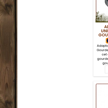
A
UN
GOU
Adapta
Gourde
cet
gourde
gou
multipl
fac
n'impo
portab
ran
Nalg
d'autre
pour