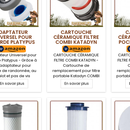
DAPTATEUR
CARTOUCHE
C
IVERSEL POUR
CÉRAMIQUE FILTRE
CÉRA
RDE PLATYPUS
COMBI KATADYN
POC
teur Universel pour
CARTOUCHE CÉRAMIQUE
CART
 Platypus - Grâce à
FILTRE COMBI KATADYN -
FILTRE
 adaptateur pour
Cartouche de
C
 de randonnée, au
remplacement pour filtre
rempla
lot et pas de vis
portable Katadyn COMBI
portab
es, il vous sera très
composée d'une cartouche
composé
En savoir plus
En savoir plus
ile de connecter
céramique. Capacité de
céram
rte quel filtre à eau
filtration 0.2 microns sur
filtra
le à une gourde de
près de 50.000 Litres d'eau
près de
donnée de type
(en fonction de la qualité de
(en fonc
ene, Sigg et bien
l'eau). Cartouche
l'
s. Multi-Adaptateurs
céramique et ses
cé
 gourdes Platypus
accessoires d'entretien et
accesso
de montage