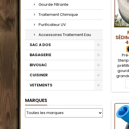
Gourde Filtrante
Traitement Chimique
Purificateur UV
Accessoires Traitement Eau
SÉDI
4
SAC A DOS
BAGAGERIE
Pré
Steri
BIVOUAC
préfil
gourd
CUISINER
grand
de f
VETEMENTS
sédimen
l'acti
ult
MARQUES
l'utilis
Steripen
l'eau 