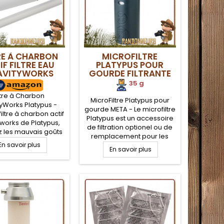
RE À CHARBON
MICROFILTRE
IF FILTRE EAU
PLATYPUS POUR
AVITYWORKS
GOURDE FILTRANTE
PLATYPUS
META
35 g
ltre à Charbon
MicroFiltre Platypus pour
tyWorks Platypus -
gourde META - Le microfiltre
filtre à charbon actif
Platypus est un accessoire
yworks de Platypus,
de filtration optionel ou de
z les mauvais goûts
remplacement pour les
elui du chlore, les
En savoir plus
gourdes de filtration Meta
et les particules de
En savoir plus
de Platypus. Le Microfiltre
ltrée pour obtenir une
est composé d'une
tée au meilleur goût
membrane de filtration à
. Pratique et légère,
fibres creuses qui permet
artouche au charbon
de proposer un bon débit
st un plus pour vous
de filtration et d'arrêter tous
ttre d'obtenir la
les organismes vivants et
meilleure...
sédiments en...