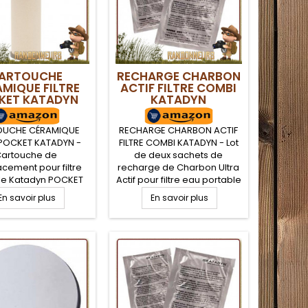
ARTOUCHE
RECHARGE CHARBON
MIQUE FILTRE
ACTIF FILTRE COMBI
KET KATADYN
KATADYN
OUCHE CÉRAMIQUE
RECHARGE CHARBON ACTIF
 POCKET KATADYN -
FILTRE COMBI KATADYN - Lot
artouche de
de deux sachets de
cement pour filtre
recharge de Charbon Ultra
le Katadyn POCKET
Actif pour filtre eau portable
e d'une cartouche
COMBI de Katadyn. Le
En savoir plus
En savoir plus
ique. Capacité de
charbon actif permet de
tion 0.2 microns sur
réduire la teneur en
 50.000 Litres d'eau
composés chimiques et
tion de la qualité de
améliore la saveur de l'eau
eau). Cartouche
par élimination des
ramique et ses
mauvais goûts et des
ires d'entretien et
odeurs
de montage