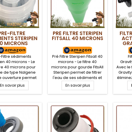
PRÉ-FILTRE
PRÉ FILTRE STERIPEN
FILT
MENTS STERIPEN
FITSALL 40 MICRONS
ACT
0 MICRONS
GR
-Filtre sédiments
Pré Filtre Steripen Fitsall 40
Fi
pen 40 microns - Le
microns - Le filtre 40
Gravi
tre 40 microns pour
microns pour gourde FitsAll
Avec le 
e de type Nalgene
Steripen permet de filtrer
Gravit
e ouverture permet
l'eau de ses sédiments et
élimine
iltrer l'eau de ses
ainsi optimiser l'action
comme c
En savoir plus
En savoir plus
ts et ainsi optimiser
purificatrice des ultra violets
odeurs 
on purificatrice des
lors de l'utilisation d'un
l'eau fi
ra violets lors de
purificateur Steripen UV.
eau trai
ation d'un purificateur
Pratique, filtrez l'eau
possible
 UV. Pratique, filtrez
récoltée rapidement grâce
cette c
récoltée rapidement
à cet entonnoir filtre
actif e
perme