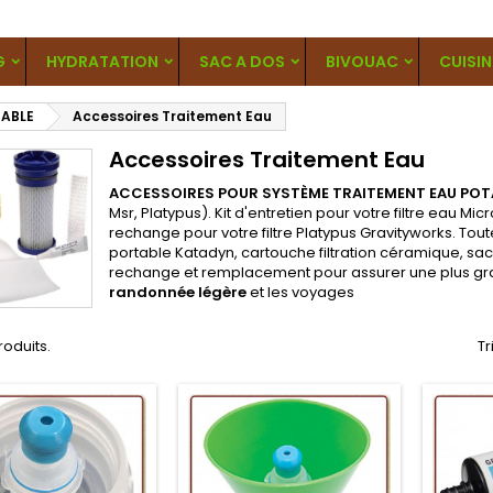
G
HYDRATATION
SAC A DOS
BIVOUAC
CUISIN
TABLE
Accessoires Traitement Eau
Accessoires Traitement Eau
ACCESSOIRES POUR SYSTÈME TRAITEMENT EAU POTA
Msr, Platypus). Kit d'entretien pour votre filtre eau M
rechange pour votre filtre Platypus Gravityworks. Tout
portable Katadyn, cartouche filtration céramique, sac
rechange et remplacement pour assurer une plus grand
randonnée légère
et les voyages
produits.
Tr