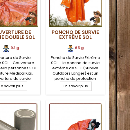
VERTURE DE
PONCHO DE SURVIE
IE DOUBLE SOL
EXTRÊME SOL
92 g
65 g
erture de Survie
Poncho de Survie Extrême
 SOL - Couverture
SOL - Le poncho de survie
deux personnes SOL
extrême de SOL (Survive
ture Medical Kits.
Outdoors Longer) est un
erture de survie
poncho de protection
mique grande taille
isothermique contre les
En savoir plus
En savoir plus
 x 244 cm avec
éléments (froid, vent, pluie)
uctions de survie
compact et très léger pour
es. Réflexion de la
la survie, bushcraft et la
ur à près de 90%.
randonnée. Le poncho de
ylène aluminisé anti
survie réfléchit 90% de la
irement pour une
chaleur corporelle
lisation extrême