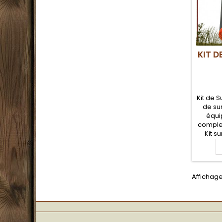
KIT D
Kit de S
de su
équi
complet
Kit s
compo
étanc
acces
surv
Affichage
tinde
allume