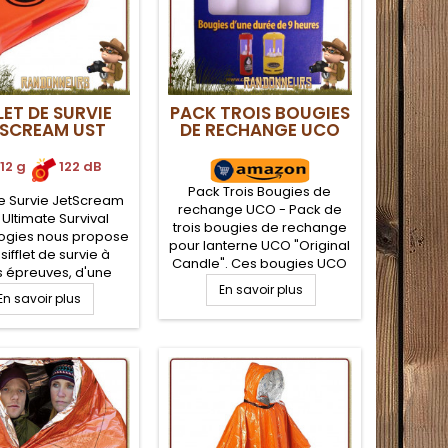
LET DE SURVIE
PACK TROIS BOUGIES
TSCREAM UST
DE RECHANGE UCO
12 g
.
.
122 dB
Pack Trois Bougies de
 de Survie JetScream
rechange UCO - Pack de
 Ultimate Survival
trois bougies de rechange
ogies nous propose
pour lanterne UCO "Original
 sifflet de survie à
Candle". Ces bougies UCO
s épreuves, d'une
permettent à la fois un
ce de 122 décibels,
En savoir plus
En savoir plus
éclairage naturel et
a aussi efficace en
chaleureux pendant près 9
eu très humides.
heures, sans coulée, pour le
camping bushcraft nature