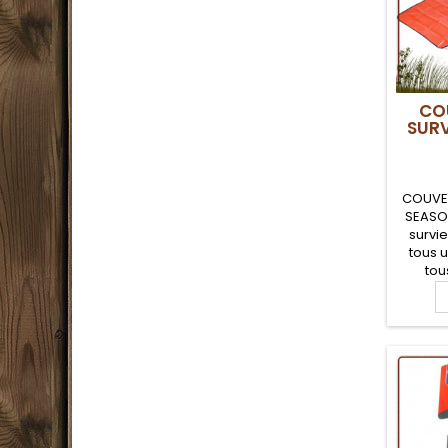
CO
SURV
COUVER
SEASO
survi
tous 
tou
pr
Compa
Imp
couvert
de pr
pour 
tapis de