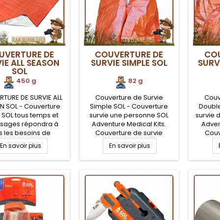
UVERTURE DE
COUVERTURE DE
COU
IE ALL SEASON
SURVIE SIMPLE SOL
SURV
SOL
450 g
82 g
TURE DE SURVIE ALL
Couverture de Survie
Couv
N SOL - Couverture
Simple SOL - Couverture
Double
e SOL tous temps et
survie une personne SOL
survie 
usages répondra à
Adventure Medical Kits.
Adven
s les besoins de
Couverture de survie
Couv
emière urgence.
isothermique 152 x 213 cm
isother
En savoir plus
En savoir plus
cte, Coupe Vent,
avec face orange vif pour
152
erméable, cette
meilleure localisations.
instr
ure de survie servira
Réflexion de la chaleur à
imprimé
otection thermique
près de 90%. Polyéthylène
chale
le corps, comme de
aluminisé anti déchirement
Polyéth
 sol et d'abri tarp de
pour une utilisation extrême
déch
protection
uti