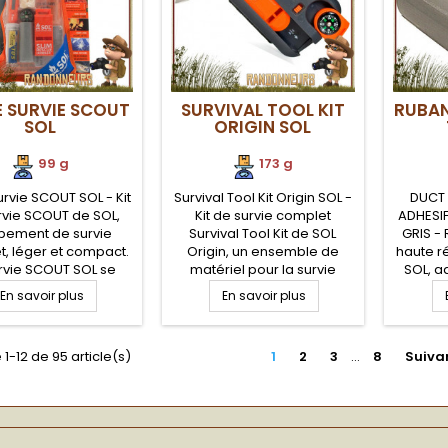
E SURVIE SCOUT
SURVIVAL TOOL KIT
RUBAN
SOL
ORIGIN SOL
99 g
173 g
urvie SCOUT SOL - Kit
Survival Tool Kit Origin SOL -
DUCT 
rvie SCOUT de SOL,
Kit de survie complet
ADHESI
pement de survie
Survival Tool Kit de SOL
GRIS - 
, léger et compact.
Origin, un ensemble de
haute r
urvie SCOUT SOL se
matériel pour la survie
SOL, a
se d'une pochette
nature, rangés dans une
larg
En savoir plus
En savoir plus
he et de différents
boite plastique, de telle
mètres.
soires (couverture
sorte que presque chaque
Tape q
ie, sifflet, amadou
article est accessible
grande u
 1-12 de 95 article(s)
1
2
3
…
8
Suiva
r, boussole, miroir,
rapidement. Petite Trousse
travau
 feu, kit de pêche,
de survie qui tient dans une
r
duct tape)
main et très pratique
campem