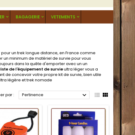
ER
BAGAGERIE
VETEMENTS
pour un trek longue distance, en France comme
ter un minimum de matériel de survie pour vous
 Toujours dans la quête d'emporter avec un un
liste de l'équipement de survie
ultra léger vous a
t de concevoir votre propre kit de survie, bien utile
ltra légère et trek nomade



ier par :
Pertinence