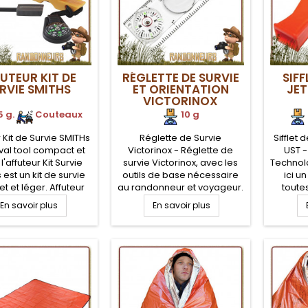
UTEUR KIT DE
RÉGLETTE DE SURVIE
SIFF
RVIE SMITHS
ET ORIENTATION
JE
VICTORINOX
5 g.
.
Couteaux
10 g
 Kit de Survie SMITHs
Réglette de Survie
Sifflet
ival tool compact et
Victorinox - Réglette de
UST -
 l'affuteur Kit Survie
survie Victorinox, avec les
Technol
 est un kit de survie
outils de base nécessaire
ici un
t et léger. Affuteur
au randonneur et voyageur.
toute
's comportant une
Réglette plexiglas avec
puissan
En savoir plus
En savoir plus
 feu, boussole, sifflet
boussole de précision
et ser
e, lampe LED, ffûteur
intégrée et plusieurs
mili
ure de tungstène,
accessoires (thermomètre,
affûtage céramique,
loupe, réglette (cm et inch).
 affutage diamant
Compacte et robuste,
s'intègre dans un kit de
survie