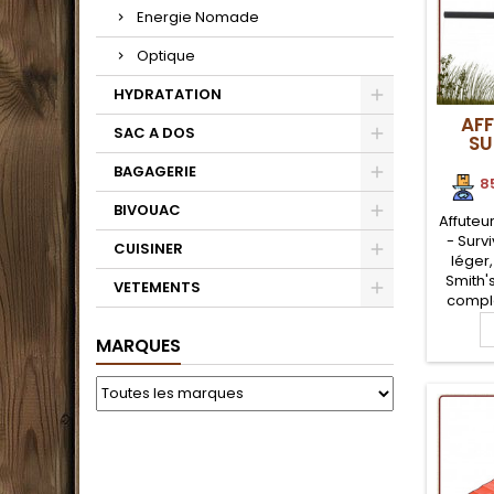
Energie Nomade
Optique
HYDRATATION
AFF
SAC A DOS
SU
BAGAGERIE
8
BIVOUAC
Affuteur
- Surv
CUISINER
léger,
Smith's
VETEMENTS
comple
Smith
pierre à
MARQUES
de survi
carb
pierre 
tige