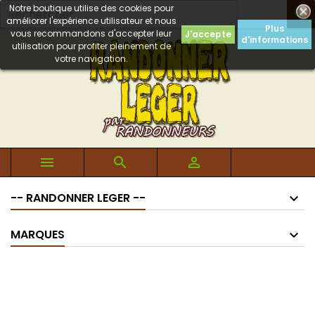
Notre boutique utilise des cookies pour

améliorer l'expérience utilisateur et nous
Plus
vous recommandons d'accepter leur
J'accepte
d'informations
utilisation pour profiter pleinement de
votre navigation.



-- RANDONNER LEGER --
MARQUES