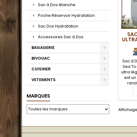
Sac à Dos étanche
Poche Réservoir Hydratation
Sac Dos Hydratation
SAC
Accessoires Sac à Dos
ULTRA
BAGAGERIE
BIVOUAC
Sac à D
Sea To
CUISINER
ultra lé
est un
VETEMENTS
rand
s
randon
MARQUES
par s
puisqu'i
Affichage
taille d
rang