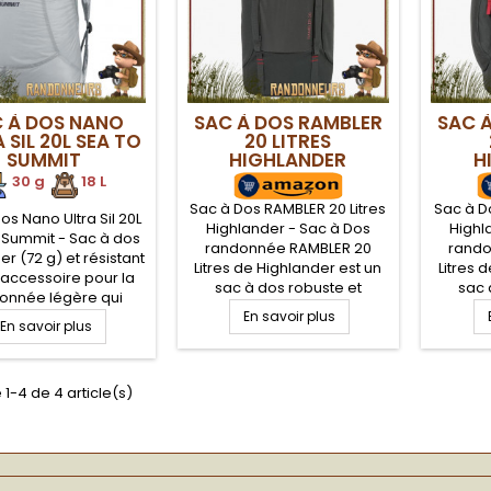
 À DOS NANO
SAC À DOS RAMBLER
SAC 
 SIL 20L SEA TO
20 LITRES
SUMMIT
HIGHLANDER
H
30 g
.
.
18 L
Sac à Dos RAMBLER 20 Litres
Sac à D
os Nano Ultra Sil 20L
Highlander - Sac à Dos
Highl
 Summit - Sac à dos
randonnée RAMBLER 20
rando
ger (72 g) et résistant
Litres de Highlander est un
Litres 
 accessoire pour la
sac à dos robuste et
sac 
onnée légère qui
compact, très apprécié par
compact
éduira tous les
En savoir plus
En savoir plus
les randonneurs. De volume
les ran
neurs à la journée
utile de 20 Litres, le sac à
utile d
on aspect pratique
dos RAMBLER 20 est
dos
l peut se réduire à la
imperméable avec son
imper
 1-4 de 4 article(s)
'un porte-clé une fois
tissu robuste XTP 600D
tissu
é dans son sac de
polyester enduction PVC
polyes
compression