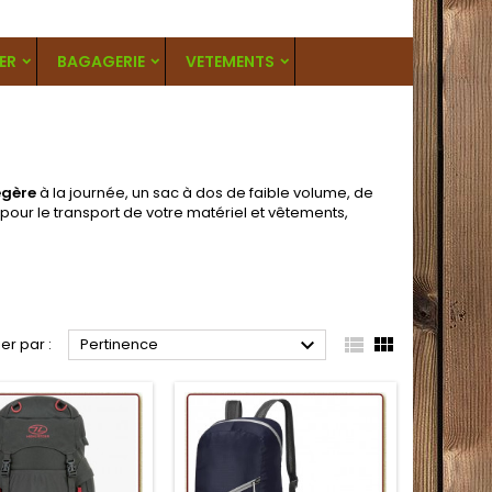
ER
BAGAGERIE
VETEMENTS
égère
à la journée, un sac à dos de faible volume, de
 pour le transport de votre matériel et vêtements,



ier par :
Pertinence