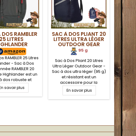
À DOS RAMBLER
SAC À DOS PLIANT 20
25 LITRES
LITRES ULTRA LÉGER
IGHLANDER
OUTDOOR GEAR
95 g
os RAMBLER 25 Litres
Sac à Dos Pliant 20 Litres
ander - Sac à Dos
Ultra Léger Outdoor Gear -
nnée RAMBLER 20
Sac à dos ultra léger (95 g)
de Highlander est un
et résistant est un
à dos robuste et
accessoire pour la
, très apprécié par
En savoir plus
randonnée légère qui
donneurs. De volume
En savoir plus
séduira tous les
e 25 Litres, le sac à
randonneurs à la journée
 RAMBLER 25 est
par son aspect pratique
méable avec son
puisqu'il peut se réduire à la
 robuste XTP 600D
taille d'un toute petite
ter enduction PVC
pochette une fois rangé
dans son sac de
compression