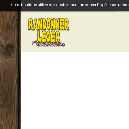
Notre boutique utilise des cookies pour améliorer l'expérience util