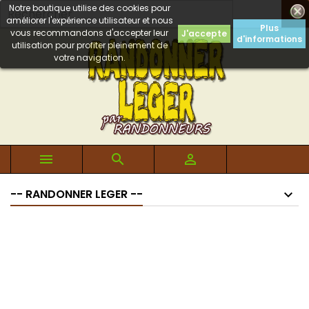
Notre boutique utilise des cookies pour

améliorer l'expérience utilisateur et nous
Plus
vous recommandons d'accepter leur
J'accepte
d'informations
utilisation pour profiter pleinement de
votre navigation.



-- RANDONNER LEGER --