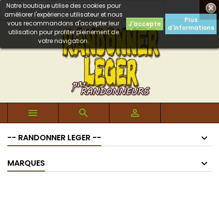
Notre boutique utilise des cookies pour

améliorer l'expérience utilisateur et nous
Plus
vous recommandons d'accepter leur
J'accepte
d'informations
utilisation pour profiter pleinement de
votre navigation.



-- RANDONNER LEGER --
MARQUES