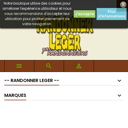
Notre boutique utilise des cookies pour

améliorer l'expérience utilisateur et nous
Plus
vous recommandons d'accepter leur
J'accepte
d'informations
utilisation pour profiter pleinement de
votre navigation.



-- RANDONNER LEGER --
MARQUES