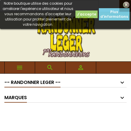
Notre boutique utilise des cookies pour

améliorer l'expérience utilisateur et nous
Plus
vous recommandons d'accepter leur
J'accepte
d'informations
utilisation pour profiter pleinement de
votre navigation.



-- RANDONNER LEGER --
MARQUES