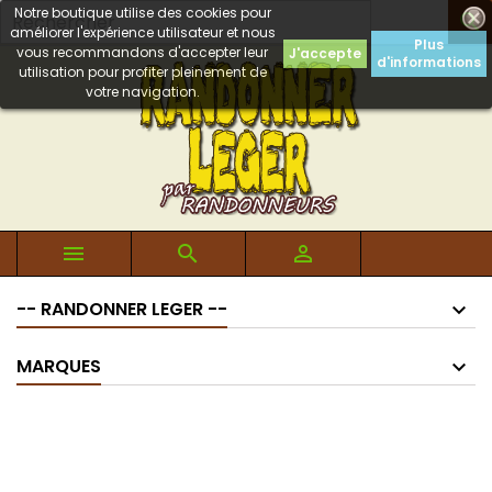
Notre boutique utilise des cookies pour

améliorer l'expérience utilisateur et nous
Plus
vous recommandons d'accepter leur
J'accepte
d'informations
utilisation pour profiter pleinement de
votre navigation.



-- RANDONNER LEGER --
MARQUES