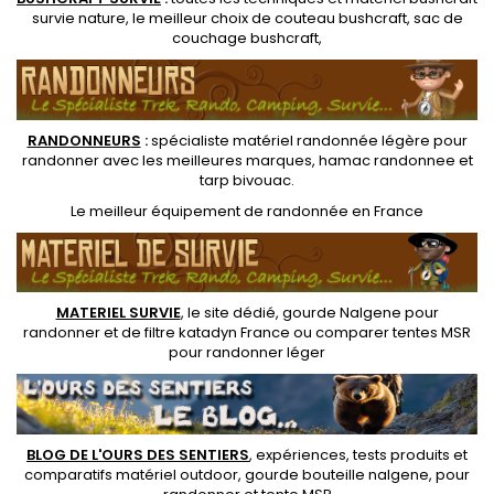
survie nature
, le meilleur choix de
couteau bushcraft
,
sac de
couchage bushcraft
,
RANDONNEUR
S
:
spécialiste matériel randonnée légère
pour
randonner avec les meilleures marques,
hamac randonnee
et
tarp bivouac
.
Le
meilleur équipement de randonnée
en France
MATERIEL SURVIE
, le site dédié,
gourde Nalgene pour
randonner
et de
filtre katadyn France
ou
comparer tentes MSR
pour randonner léger
BLOG DE L'OURS DES SENTIERS
, expériences, tests produits et
comparatifs matériel outdoor
,
gourde bouteille nalgene
, pour