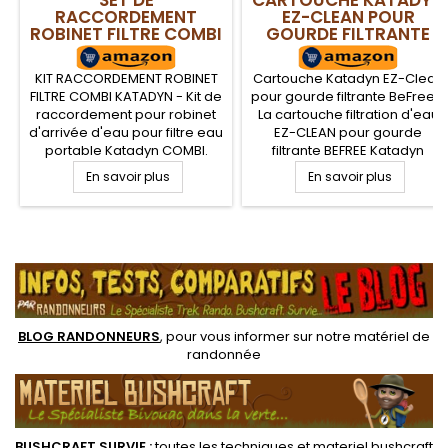
RACCORDEMENT
EZ-CLEAN POUR
ROBINET FILTRE COMBI
GOURDE FILTRANTE
KATADYN
BEFREE
KIT RACCORDEMENT ROBINET
Cartouche Katadyn EZ-Clean
FILTRE COMBI KATADYN - Kit de
pour gourde filtrante BeFree -
raccordement pour robinet
La cartouche filtration d'eau
d'arrivée d'eau pour filtre eau
EZ-CLEAN pour gourde
portable Katadyn COMBI.
filtrante BEFREE Katadyn
Transformez votre filtre
permet le remplacement de
En savoir plus
En savoir plus
COMBI Katadyn en filtre
la cartouche d'origine après
COMBI PLUS avec le kit de
usage. Idéale en randonnée,
branchement sur robinet
la gourde BeFree est une
Katadyn. Filtrez directement
gourde filtrante de
.
l'eau d'un robinet d'arrivée
randonnée légère pratique
d'eau
et souple pour un rangement
optimum
BLOG RANDONNEURS
, pour vous informer sur notre
matériel de
randonnée
BUSHCRAFT SURVIE
:
toutes les techniques et
materiel
bushcraft