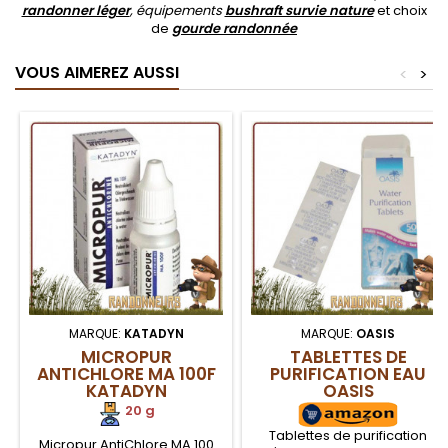
randonner léger
, équipements
bushraft survie nature
et choix
de
gourde randonnée
VOUS AIMEREZ AUSSI
<
>
MARQUE:
KATADYN
MARQUE:
OASIS
MICROPUR
TABLETTES DE
ANTICHLORE MA 100F
PURIFICATION EAU
KATADYN
OASIS
20 g
Tablettes de purification
Micropur AntiChlore MA 100