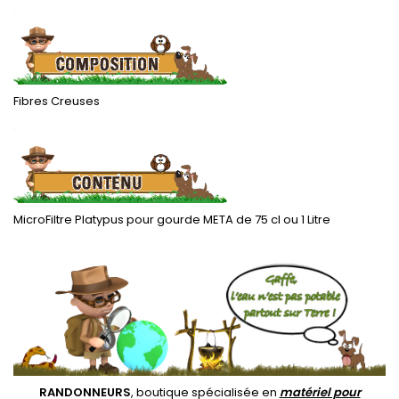
.
Fibres Creuses
.
MicroFiltre Platypus pour gourde META de 75 cl ou 1 Litre
.
RANDONNEURS
, boutique spécialisée en
matériel pour