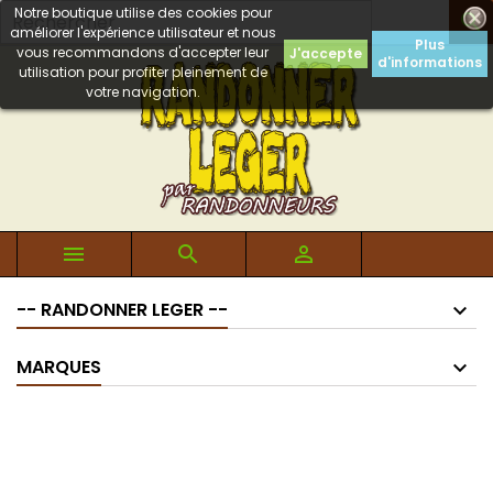
Notre boutique utilise des cookies pour

améliorer l'expérience utilisateur et nous
Plus
vous recommandons d'accepter leur
J'accepte
d'informations
utilisation pour profiter pleinement de
votre navigation.



-- RANDONNER LEGER --
MARQUES