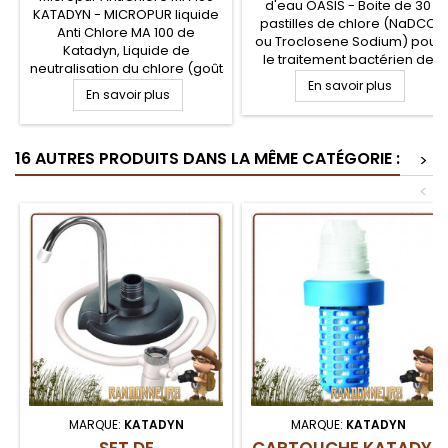
d'eau OASIS - Boite de 30
KATADYN - MICROPUR liquide
pastilles de chlore (NaDCC
Anti Chlore MA 100 de
ou Troclosene Sodium) pour
Katadyn, Liquide de
le traitement bactérien de
neutralisation du chlore (goût
l'eau. Chaque pastille permet
et odeur) contenu dans l'eau
En savoir plus
En savoir plus
de traiter un litre d'eau, après
après traitement chimique. Le
30 minutes d'attente.
MICROPUR Antichlore MA 100
Traitement de purification de
de Katadyn est à utiliser
l'eau en randonnée,
16 AUTRES PRODUITS DANS LA MÊME CATÉGORIE :
après la purification de votre
>
bushcraft et survie contre les
eau avec MICROPUR Forte
bactéries, virus et autres
<
organismes de l'eau
MARQUE:
KATADYN
MARQUE:
KATADYN
SET DE
CARTOUCHE KATADYN