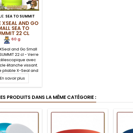
UE:
SEA TO SUMMIT
E XSEAL AND GO
MALL SEA TO
UMMIT 22 CL
60 g
XSeal and Go Small
SUMMIT 22 cl - Verre
 télescopique avec
le étanche vissant.
e pliable X-Seal and
ea To Summit est
En savoir plus
te et très pratique
a randonnée légère
voyages. En plastique
RES PRODUITS DANS LA MÊME CATÉGORIE :
e souple, ultra léger
ésistant au lave-
lle et mirco-ondes
souples et repliables
en silicone...