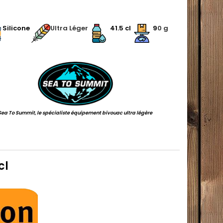
.
.
Silicone
Ultra Léger
41.5 cl
9
0 g
.
Sea To Summit, le spécialiste équipement bivouac ultra légère
cl