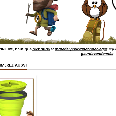
NEURS, boutique
réchauds
et
matériel pour randonner léger
, éq
gourde randonnée
IMEREZ AUSSI