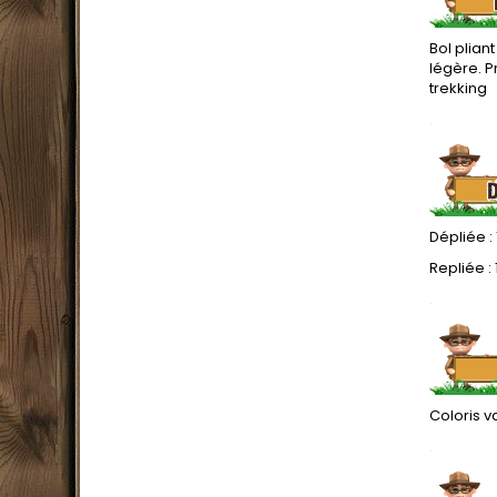
Bol plian
légère. P
trekking
.
Dépliée : 
Repliée : 1
.
Coloris v
.