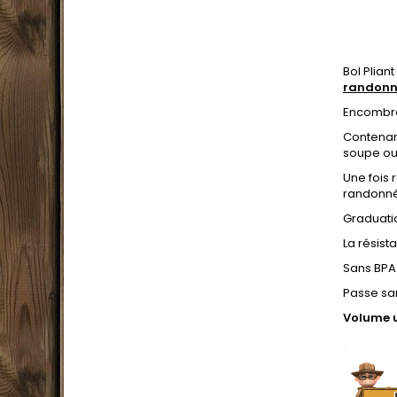
Bol Plian
randonn
Encombre
Contenant
soupe ou
Une fois 
randonné
Graduati
La résist
Sans BPA
Passe san
Volume ut
.