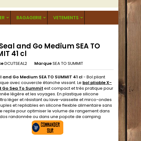
ER
BAGAGERIE
VETEMENTS
XSeal and Go Medium SEA TO
IT 41 cl
ce
DCUTSEAL2
Marque
SEA TO SUMMIT
al and Go Medium SEA TO SUMMIT 41 cl
- Bol pliant
ique avec couvercle étanche vissant. Le
bol pliable X-
d Go Sea To Summit
est compact et très pratique pour
née légère et les voyages. En plastique silicone
ltra léger et résistant au lave-vaisselle et mirco-ondes
uples et repliables en silicone flexible alimentaire sans
se replie pour optimiser le volume de rangement dans
 dos randonnée ou dans une popote de camping