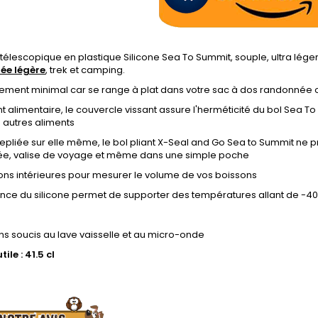
t télescopique en plastique Silicone Sea To Summit, souple, ultra lég
ée légère
, trek et camping.
ment minimal car se range à plat dans votre sac à dos randonnée o
 alimentaire, le couvercle vissant assure l'herméticité du bol Sea To
 autres aliments
repliée sur elle même, le bol pliant X-Seal and Go Sea to Summit ne
e, valise de voyage et même dans une simple poche
ons intérieures pour mesurer le volume de vos boissons
ance du silicone permet de supporter des températures allant de -4
s soucis au lave vaisselle et au micro-onde
ile : 41.5 cl