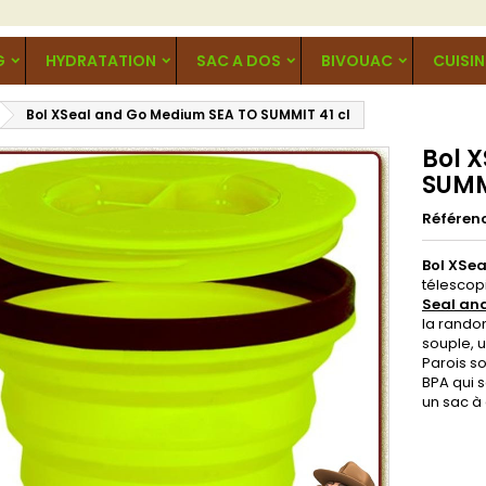
G
HYDRATATION
SAC A DOS
BIVOUAC
CUISIN
Bol XSeal and Go Medium SEA TO SUMMIT 41 cl
Bol 
SUMM
Référen
Bol XSe
télescop
Seal an
la randon
souple, u
Parois so
BPA qui 
un sac à