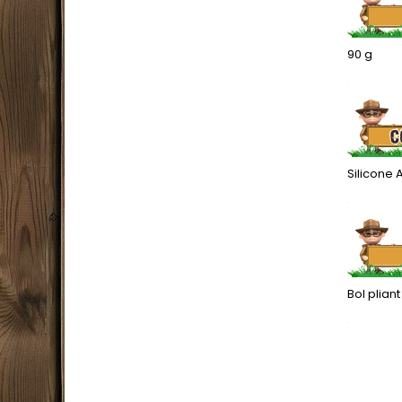
90 g
.
Silicone 
.
Bol plian
.