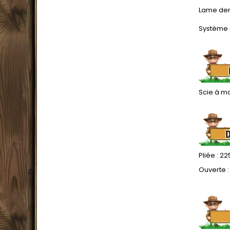
.
Lame den
.
Système 
.
Scie à ma
.
Pliée : 2
Ouverte :
.