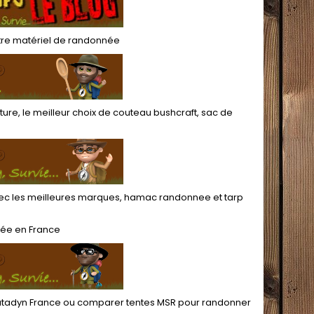
per
bac
organis
tre
matériel de randonnée
ture
, le meilleur choix de
couteau bushcraft
,
sac de
c les meilleures marques,
hamac randonnee
et
tarp
née
en France
katadyn France
ou
comparer tentes MSR pour randonner