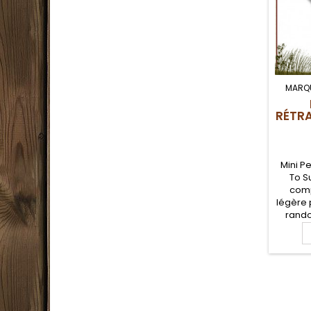
MARQ
RÉTRA
Mini P
To S
comp
légère 
rando
Pelle 
Sea To
alumini
en ny
fibre
creux p
petit m