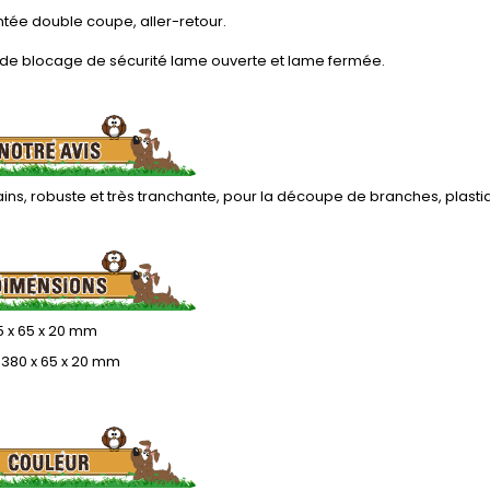
tée double coupe, aller-retour.
de blocage de sécurité lame ouverte et lame fermée.
ins, robuste et très tranchante, pour la découpe de branches, plastiqu
25 x 65 x 20 mm
 380 x 65 x 20 mm