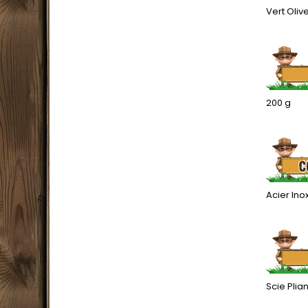
Vert Olive
.
200 g
.
Acier Ino
.
Scie Plia
.