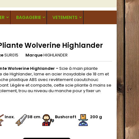
ER
BAGAGERIE
VETEMENTS
 Pliante Wolverine Highlander
ce
SUR015
Marque
HIGHLANDER
ante Wolverine Highlander -
Scie à main pliante
e de Highlander, lame en acier inoxydable de 18 cm et
che plastique ABS avec revêtement caoutchouc
pant. Légère et compacte, cette scie pliante à mains se
cilement, trou au niveau du manche pour y fixer un
.
.
Inox.
38 cm
.
.
Bushcraft
200 g
.