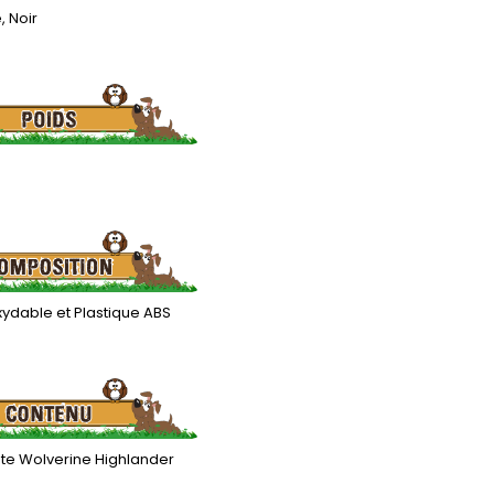
, Noir
xydable et Plastique ABS
nte Wolverine Highlander