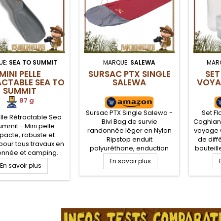
UE:
SEA TO SUMMIT
MARQUE:
SALEWA
MAR
MINI PELLE
SURSAC PTX SINGLE
SET
CTABLE SEA TO
SALEWA
VOYA
SUMMIT
87 g
Sursac PTX Single Salewa -
Set F
elle Rétractable Sea
Bivi Bag de survie
Coghlans
ummit - Mini pelle
randonnée léger en Nylon
voyage
acte, robuste et
Ripstop enduit
de diff
pour tous travaux en
polyuréthane, enduction
bouteill
nnée et camping.
5000 mm pour une
voyage 
de randonnée légère
En savoir plus
En savoir plus
protection efficace contre
transpo
 Summit, manche en
le froid, le vent et l'humidité,
d'hygiè
um anodisé et pelle
avec barrière
volumes
lon 66 renforcé de
réfléchissante de
le tr
s de verre. Manche
.
préservation de la chaleur
ran
our le rangement du
corporelle intérieure.
atériel et kit survie
Complètement étanche