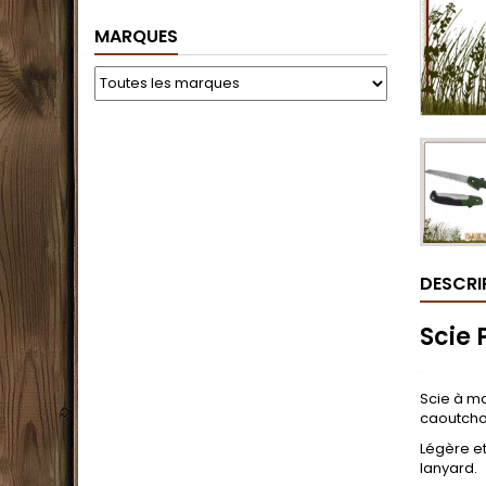
MARQUES
DESCRI
Scie 
.
Scie à m
caoutcho
Légère et
lanyard.