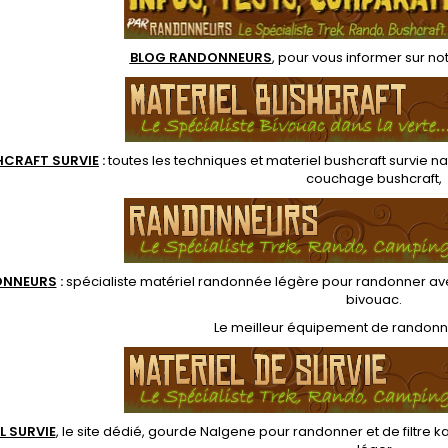
grâce aux coutures
soudées. Tapis de sol en
nylon anti-déchirure...
BLOG RANDONNEURS
, pour vous informer sur no
HCRAFT SURVIE
:
toutes les techniques et
materiel
bushcraft survie na
couchage bushcraft
,
ONNEUR
S
:
spécialiste matériel randonnée légère
pour randonner ave
bivouac
.
Le
meilleur équipement de randon
L SURVIE
, le site dédié,
gourde Nalgene pour randonner
et de
filtre 