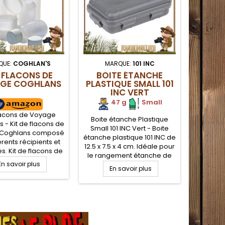
QUE:
COGHLAN'S
MARQUE:
101 INC
M
 FLACONS DE
BOITE ÉTANCHE
FILTR
GE COGHLANS
PLASTIQUE SMALL 101
DOME
INC VERT
47 g
.
Small
lacons de Voyage
Boite étanche Plastique
Filt
 - Kit de flacons de
Small 101 INC Vert - Boite
Domestiqu
 Coghlans composé
étanche plastique 101 INC de
Eau d'u
érents récipients et
12.5 x 7.5 x 4 cm. Idéale pour
MSR e
es. Kit de flacons de
le rangement étanche de
filtratio
pour le stockage et
En savoir plus
son petit matériel, et kit de
que
rt de vos produits
En savoir plus
E
survie de votre propre
directe
ne et santé, sur des
composition. Comporte
un robi
 compatibles avec
deux plaquettes en mousse
avec un 
ansport aérien et
de calage amovibles.
type 
donnée légère
Fermeture par quatre clips
jardin. L
distincts.
creus