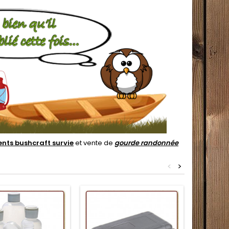
nts bushcraft survie
et vente de
gourde randonnée
<
>