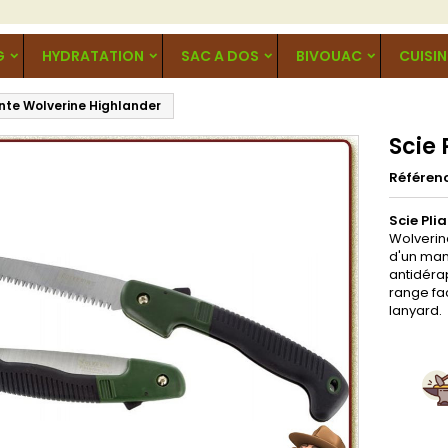
G
HYDRATATION
SAC A DOS
BIVOUAC
CUISIN
ante Wolverine Highlander
Scie
Référen
Scie Pli
Wolverin
d'un man
antidéra
range fa
lanyard.