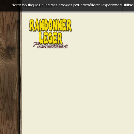
Notre boutique utilise des cookies pour améliorer l'expérience util