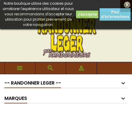
Notre boutique utilise des cookies pour

améliorer l'expérience utilisateur et nous
Plus
vous recommandons d'accepter leur
J'accepte
d'informations
utilisation pour profiter pleinement de
votre navigation.



-- RANDONNER LEGER --
MARQUES