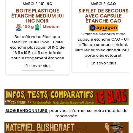
MARQUE:
101 INC
MARQUE:
CAO
BOITE PLASTIQUE
SIFFLET DE SECOURS
ÉTANCHE MEDIUM 101
AVEC CAPSULE
INC NOIR
ÉTANCHE CAO
100 g
.
Medium
Sifflet de Secours avec
Boite étanche Plastique
capsule étanche CAO - Un
Medium 101 INC Noir - Boite
sifflet de secours strident,
étanche plastique 101 INC de
ultra léger avec anneau brisé
16.5 x 10.5 x 4.5 cm. Idéale
porte clés et touret.
pour le rangement étanche
Équipement de secours et de
de son petit matériel, et kit de
En savoir plus
En savoir plus
survie à glisser dans votre
survie de votre propre
sac à dos. Un capuchon
composition. Comporte deux
vissant et étanche permet de
plaquettes en mousse de
glisser des coordonnées à
.
calage amovibles. Fermeture
l'abri des éléments.
par quatre clips distincts.
BLOG RANDONNEURS
, pour vous informer sur notre
matériel de
randonnée