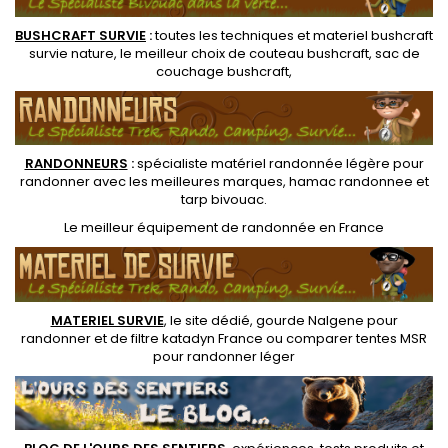
BUSHCRAFT SURVIE
:
toutes les techniques et
materiel
bushcraft
survie nature
, le meilleur choix de
couteau bushcraft
,
sac de
couchage bushcraft
,
RANDONNEUR
S
:
spécialiste matériel randonnée légère
pour
randonner avec les meilleures marques,
hamac randonnee
et
tarp bivouac
.
Le
meilleur équipement de randonnée
en France
MATERIEL SURVIE
, le site dédié,
gourde Nalgene pour
randonner
et de
filtre katadyn France
ou
comparer tentes MSR
pour randonner léger