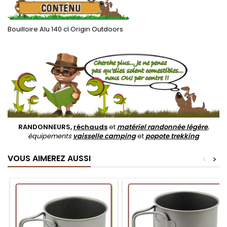
Bouilloire Alu 140 cl Origin Outdoors
.
RANDONNEURS,
réchauds
et
matériel randonnée légère
,
équipements
vaisselle camping
et
popote trekking
VOUS AIMEREZ AUSSI
<
>