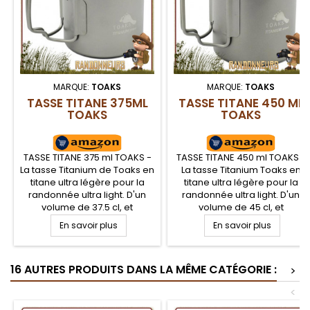
MARQUE:
TOAKS
MARQUE:
TOAKS
TASSE TITANE 375ML
TASSE TITANE 450 ML
TOAKS
TOAKS
TASSE TITANE 375 ml TOAKS -
TASSE TITANE 450 ml TOAKS -
La tasse Titanium de Toaks en
La tasse Titanium Toaks en
titane ultra légère pour la
titane ultra légère pour la
randonnée ultra light. D'un
randonnée ultra light. D'un
volume de 37.5 cl, et
volume de 45 cl, et
seulement 62 g, cette tasse
seulement 76 g, cette tasse
En savoir plus
En savoir plus
avec poignées repliables
avec poignées repliables
Toaks est idéale pour les
Toaks est idéale pour les
bivouacs légers. Livrée avec
bivouacs légers. Livrée avec
16 AUTRES PRODUITS DANS LA MÊME CATÉGORIE :
une housse de transport
une housse de transport
>
<