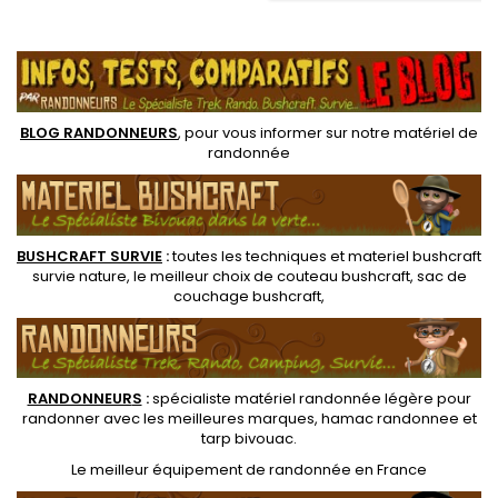
preneuse). Set popote Alu 50
Casserole de contenance 110
cl pour une personne en
.
cl avec poignée repliable,
randonnée légère.
couvercle faisant office de
tasse avec housse
rangement. Gros avantage
du pot en comportant un...
BLOG RANDONNEURS
, pour vous informer sur notre
matériel de
randonnée
BUSHCRAFT SURVIE
:
toutes les techniques et
materiel
bushcraft
survie nature
, le meilleur choix de
couteau bushcraft
,
sac de
couchage bushcraft
,
RANDONNEUR
S
:
spécialiste matériel randonnée légère
pour
randonner avec les meilleures marques,
hamac randonnee
et
tarp bivouac
.
Le
meilleur équipement de randonnée
en France