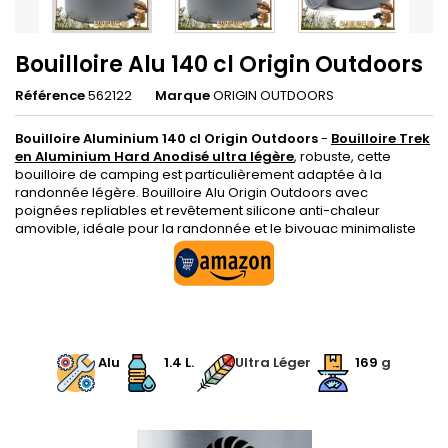
Bouilloire Alu 140 cl Origin Outdoors
Référence
562122
Marque
ORIGIN OUTDOORS
Bouilloire Aluminium 140 cl Origin Outdoors
-
Bouilloire Trek
en Aluminium Hard Anodisé ultra légère
, robuste, cette
bouilloire de camping est particulièrement adaptée à la
randonnée légère. Bouilloire Alu Origin Outdoors avec
poignées repliables et revêtement silicone anti-chaleur
amovible, idéale pour la randonnée et le bivouac minimaliste
.
.
Alu
1.4 L.
Ultra Léger
169
g
.