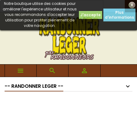
Notre boutique utilise des cookies pour

améliorer l'expérience utilisateur et nous
Plus
vous recommandons d'accepter leur
J'accepte
d'informations
utilisation pour profiter pleinement de
votre navigation.



-- RANDONNER LEGER --