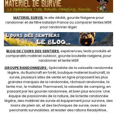
MATERIEL SURVIE
, le site dédié,
gourde Nalgene pour
randonner
et de
filtre katadyn France
ou
comparer tentes MSR
pour randonner léger
BLOG DE L'OURS DES SENTIERS
, expériences, tests produits et
comparatifs matériel outdoor
,
gourde bouteille nalgene
, pour
randonner et
tente MSR
GROUPE RANDONNEURS :
Spécialiste de la
vaisselle randonnée
légère
, du Bushcraft en forêt,
boutique materiel bushcraft
, la
survie, plusieurs sites de vente en ligne proposent les plus
grandes marques de la randonnée,
réchaud randonnée
, la
tente msr
, le matelas Thermarest, la
vaisselle de camping
, en
passant par les
gourde randonnee
, et bien plus encore. Une
équipe de passionnés de la nature, de la
tente randonnée
légère
, des
matériel de survie et équipement pour survivre
, des
loisirs de plein air, et des techniques de survie, avec des
penchants
survivalistes
. et leader des
rations ReadyWise
..