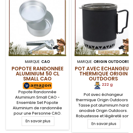
MARQUE:
CAO
MARQUE:
ORIGIN OUTDOORS
POPOTE RANDONNÉE
POT AVEC ÉCHANGEUR
ALUMINIUM 50 CL
THERMIQUE ORIGIN
SMALL CAO
OUTDOORS
222 g
Popote Randonnée
Pot avec échangeur
Aluminium Small CAO -
thermique Origin Outdoors -
Ensemble Set Popote
Tasse pot aluminium hard
Aluminium de randonnée
anodisé Origin Outdoors.
pour une Personne CAO.
Robustesse et légèreté sont
Popote Randonnée en alu
En savoir plus
les points forts de ce pot de
composée de 3 pièces
En savoir plus
camping, adaptée à la
(faitout, poele, pince
randonnée légère et au trek.