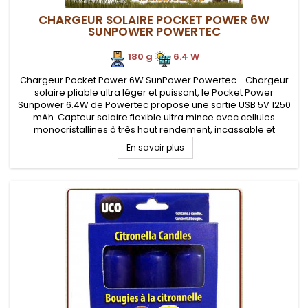
CHARGEUR SOLAIRE POCKET POWER 6W
SUNPOWER POWERTEC
180 g
.
.
6.4 W
Chargeur Pocket Power 6W SunPower Powertec - Chargeur
solaire pliable ultra léger et puissant, le Pocket Power
Sunpower 6.4W de Powertec propose une sortie USB 5V 1250
mAh. Capteur solaire flexible ultra mince avec cellules
monocristallines à très haut rendement, incassable et
imperméable pour randonner léger. Ultra compact, les
En savoir plus
volets se replient pour un...