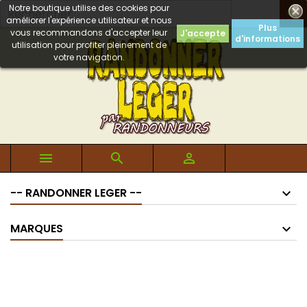
Notre boutique utilise des cookies pour

améliorer l'expérience utilisateur et nous
Plus
vous recommandons d'accepter leur
J'accepte
d'informations
utilisation pour profiter pleinement de
votre navigation.



-- RANDONNER LEGER --
MARQUES