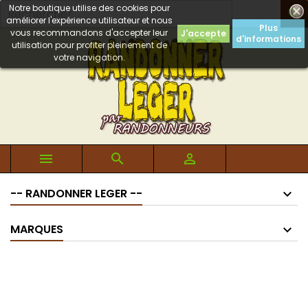
Notre boutique utilise des cookies pour

améliorer l'expérience utilisateur et nous
Plus
vous recommandons d'accepter leur
J'accepte
d'informations
utilisation pour profiter pleinement de
votre navigation.



-- RANDONNER LEGER --
MARQUES