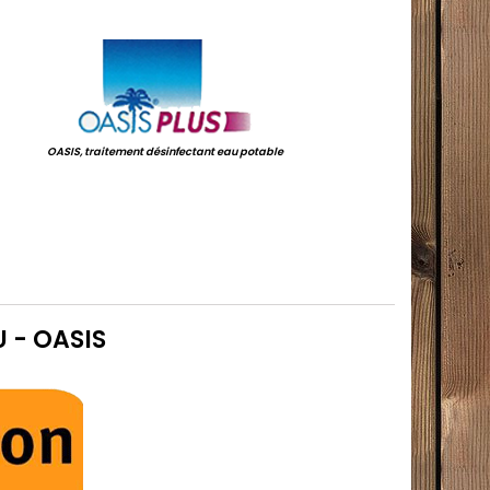
.
.
OASIS, traitement désinfectant eau potable
U - OASIS