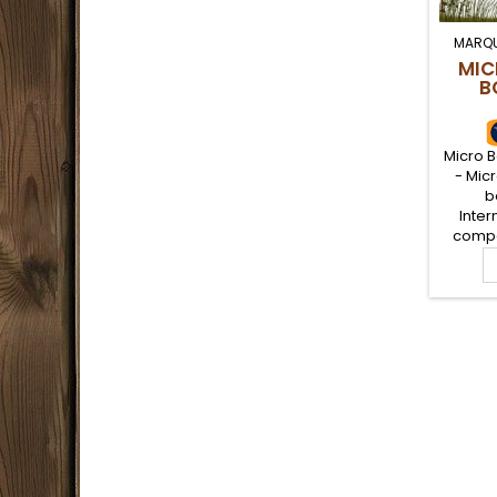
MARQU
MIC
B
Micro 
- Mic
b
Inter
compas
pour l
de sur
équipe
légère
l'ava
comme u
en resta