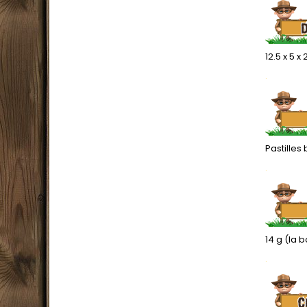
12.5 x 5 x
.
Pastilles
.
14 g (la 
.