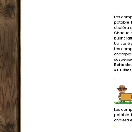
Les compr
potable.
choléra e
Chaque pa
bushcraft
Utiliser 
Les compr
champigno
suspensio
Boite de 
« Utilise
.
Les compr
potable.
choléra e
.