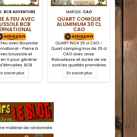
E:
BCB ADVENTURE
MARQUE:
CAO
MARQ
RE À FEU AVEC
QUART CONIQUE
HAMA
USSOLE BCB
ALUMINIUM 30 CL
NOMAD
ERNATIONAL
CAO
à Feu avec Boussole
QUART INOX 25 cl CAO -
HAM
rnational - Pierre à
Quart camping Inox de 25 cl
NOMAD
avec boussole et
CAO avec anse.
Ham
r en V pour générer
Robustesse et durée de vie
Noma
 d'étincelles BCB
sont les qualités premières
suspente
tional. Pierre à feu
de ce quart Inox pour le
En savoir plus
En savoir plus
avec mou
te indispensable
camping, campement
E
abri t
kit EDC de survie, du
bushcraft. Résiste au feu de
hama
a petite taille et son
bois et aux conditions
noma
 en V qui assure une
extrêmes de bivouac dans
compact
nde formation
la nature
bushcra
celles pour allumer
nature 
de camp ou initier la
avec su
flamme du...
moustiqu
rés
tre
matériel de randonnée