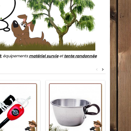
t
, équipements
matériel survie
et
tente randonnée
<
>