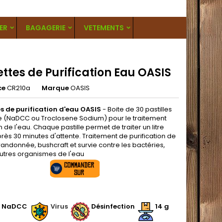
ER
BAGAGERIE
VETEMENTS
ttes de Purification Eau OASIS
ce
CR210a
Marque
OASIS
s de purification d'eau OASIS
- Boite de 30 pastilles
e (NaDCC ou Troclosene Sodium) pour le traitement
 de l'eau. Chaque pastille permet de traiter un litre
rès 30 minutes d'attente. Traitement de purification de
randonnée, bushcraft et survie contre les bactéries,
autres organismes de l'eau
.
NaDCC
Virus
Désinfection
14
g