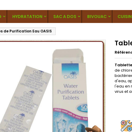
G
HYDRATATION
SAC A DOS
BIVOUAC
CUISIN
s de Purification Eau OASIS
Table
Référen
Tablette
de chlor
bactérien
d'eau, ap
l'eau en 
virus et 