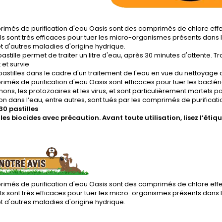
imés de purification d'eau Oasis sont des comprimés de chlore effer
Ils sont très efficaces pour tuer les micro-organismes présents dans l'
t d'autres maladies d'origine hydrique.
stille permet de traiter un litre d'eau, après 30 minutes d'attente. T
 et survie
5 pastilles dans le cadre d'un traitement de l'eau en vue du nettoyag
imés de purification d'eau Oasis sont efficaces pour tuer les bactérie
ns, les protozoaires et les virus, et sont particulièrement mortels 
n dans l’eau, entre autres, sont tués par les comprimés de purificati
30 pastilles
z les biocides avec précaution. Avant toute utilisation, lisez l’éti
imés de purification d'eau Oasis sont des comprimés de chlore effer
Ils sont très efficaces pour tuer les micro-organismes présents dans l'
t d'autres maladies d'origine hydrique.