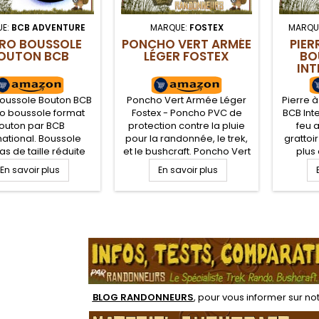
E:
BCB ADVENTURE
MARQUE:
FOSTEX
MARQU
RO BOUSSOLE
PONCHO VERT ARMÉE
PIER
OUTON BCB
LÉGER FOSTEX
BO
INT
Boussole Bouton BCB
Poncho Vert Armée Léger
Pierre 
ro boussole format
Fostex - Poncho PVC de
BCB Inte
outon par BCB
protection contre la pluie
feu 
national. Boussole
pour la randonnée, le trek,
grattoi
 de taille réduite
et le bushcraft. Poncho Vert
plus
'intégrer dans un kit
Armée pour randonner ou
Interna
En savoir plus
En savoir plus
vie, sa poche et son
marche. Poncho
compac
ment de randonnée
randonnée légère vert
pour un 
. Cette boussole à
Olive peut également servir
fait de s
ntage d'être petite
de bâche ou de tapis de sol
grattoir
.
n bouton mais tout
ou d'abri
gra
nt clairement lisible.
d'étin
son feu 
BLOG RANDONNEURS
, pour vous informer sur no