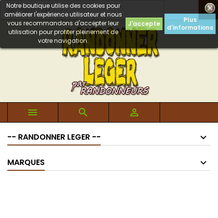
Notre boutique utilise des cookies pour

améliorer l'expérience utilisateur et nous
Plus
vous recommandons d'accepter leur
J'accepte
d'informations
utilisation pour profiter pleinement de
votre navigation.



-- RANDONNER LEGER --
MARQUES