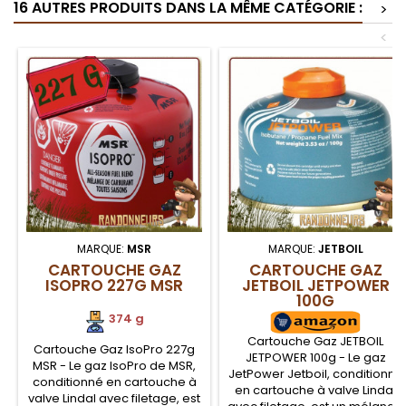
16 AUTRES PRODUITS DANS LA MÊME CATÉGORIE :
>
<
MARQUE:
MSR
MARQUE:
JETBOIL
CARTOUCHE GAZ
CARTOUCHE GAZ
ISOPRO 227G MSR
JETBOIL JETPOWER
100G
374 g
Cartouche Gaz JETBOIL
Cartouche Gaz IsoPro 227g
JETPOWER 100g - Le gaz
MSR - Le gaz IsoPro de MSR,
JetPower Jetboil, conditionné
conditionné en cartouche à
en cartouche à valve Lindal
valve Lindal avec filetage, est