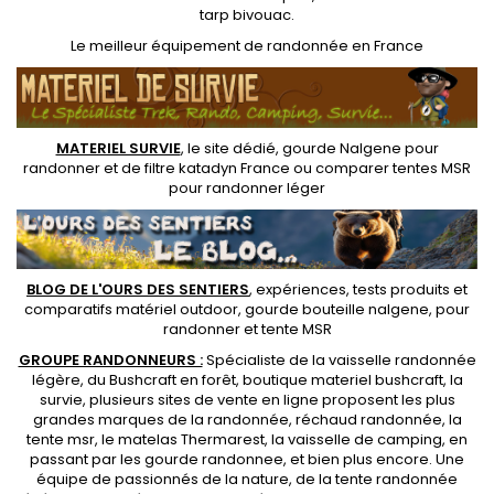
tarp bivouac
.
Le
meilleur équipement de randonnée
en France
MATERIEL SURVIE
, le site dédié,
gourde Nalgene pour
randonner
et de
filtre katadyn France
ou
comparer tentes MSR
pour randonner léger
BLOG DE L'OURS DES SENTIERS
, expériences, tests produits et
comparatifs matériel outdoor
,
gourde bouteille nalgene
, pour
randonner et
tente MSR
GROUPE RANDONNEURS :
Spécialiste de la
vaisselle randonnée
légère
, du Bushcraft en forêt,
boutique materiel bushcraft
, la
survie, plusieurs sites de vente en ligne proposent les plus
grandes marques de la randonnée,
réchaud randonnée
, la
tente msr
, le matelas Thermarest, la
vaisselle de camping
, en
passant par les
gourde randonnee
, et bien plus encore. Une
équipe de passionnés de la nature, de la
tente randonnée