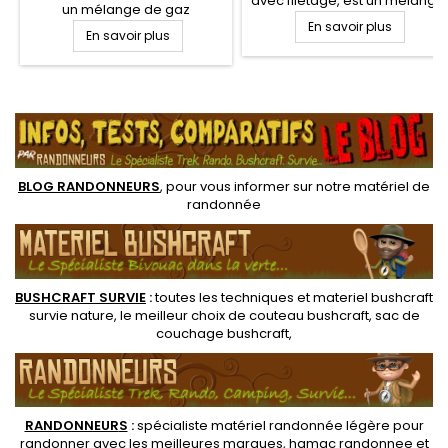
avec filetage, est un mélange
un mélange de gaz
de gaz composé de 73 %
composé de 80%
En savoir plus
En savoir plus
isobutane, 25 % propane, 2 %
d'isobutane et 20% de
butane. Cette formulation
propane. Cette formulation
spécifique assure une
spécifique assure une
utilisation 4 saisons, même à
.
utilisation 4 saisons, même à
basses températures, idéal
basses températures, idéal
pour vos randonnées par
pour vos randonnées et treks
tout temps et saisons
en montagne
BLOG RANDONNEURS
, pour vous informer sur notre
matériel de
randonnée
BUSHCRAFT SURVIE
:
toutes les techniques et
materiel
bushcraft
survie nature
, le meilleur choix de
couteau bushcraft
,
sac de
couchage bushcraft
,
RANDONNEUR
S
:
spécialiste matériel randonnée légère
pour
randonner avec les meilleures marques,
hamac randonnee
et