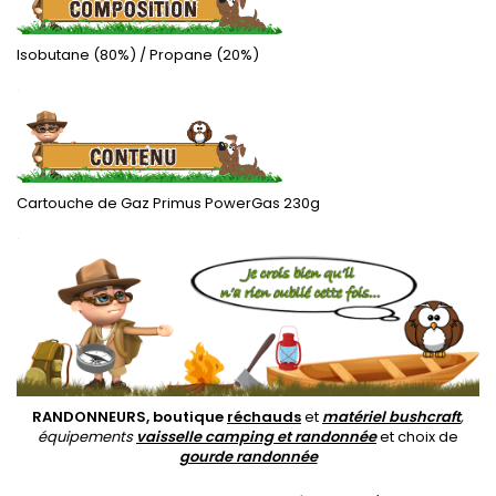
Isobutane (80%) / Propane (20%)
.
Cartouche de Gaz Primus PowerGas 230g
.
RANDONNEURS, boutique
réchauds
et
matériel bushcraft
,
équipements
vaisselle camping et randonnée
et choix de
gourde randonnée