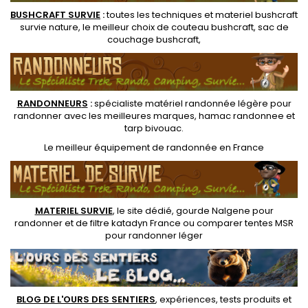
BUSHCRAFT SURVIE
:
toutes les techniques et
materiel
bushcraft
survie nature
, le meilleur choix de
couteau bushcraft
,
sac de
couchage bushcraft
,
RANDONNEUR
S
:
spécialiste matériel randonnée légère
pour
randonner avec les meilleures marques,
hamac randonnee
et
tarp bivouac
.
Le
meilleur équipement de randonnée
en France
MATERIEL SURVIE
, le site dédié,
gourde Nalgene pour
randonner
et de
filtre katadyn France
ou
comparer tentes MSR
pour randonner léger
BLOG DE L'OURS DES SENTIERS
, expériences, tests produits et