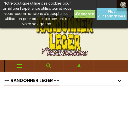
Notre boutique utilise des cookies pour

améliorer l'expérience utilisateur et nous
Plus
vous recommandons d'accepter leur
J'accepte
d'informations
utilisation pour profiter pleinement de
votre navigation.



-- RANDONNER LEGER --