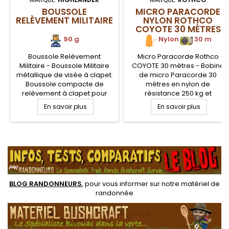
BOUSSOLE
MICRO PARACORDE
RELÈVEMENT MILITAIRE
NYLON ROTHCO
COYOTE 30 MÈTRES
90 g
Nylon
.
30 m
Boussole Relèvement
Micro Paracorde Rothco
Militaire - Boussole Militaire
COYOTE 30 mètres - Bobine
métallique de visée à clapet.
de micro Paracorde 30
Boussole compacte de
mètres en nylon de
relèvement à clapet pour
résistance 250 kg et
une orientation rapide et
diamètre 1.6 mm. Résistance
En savoir plus
En savoir plus
précise avec sa ligne de
43 kg. L'outil de survie multi
visée. Robustesse et
fonction à utiliser tel quel ou
ergonomie pour les forces
en tressage pour la
.
militaires tactique, échelle de
réparation, la fixation ou
mesure au 25.000ème.
toutes autres applications de
randonnée bushcraft et
survie
BLOG RANDONNEURS
, pour vous informer sur notre
matériel de
randonnée