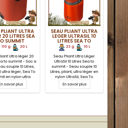
 PLIANT ULTRA
SEAU PLIANT ULTRA
 20 LITRES SEA
LEGER ULTRASIL 10
O SUMMIT
LITRES SEA TO
SUMMIT
110 g
.
.
20 L
23 g
.
.
10 L
iant Ultra léger 20
Seau Pliant Ultra Léger
ea to summit - Sac a
UltraSil 10 Litres Sea to
au souple 10 Litres,
summit - Seau souple 10
t ultra léger, Sea To
Litres, pliant, ultra léger en
it en nylon ultra
nylon UltraSil, Sea To
nt, auto portant sur
Summit en nylon ultra
En savoir plus
En savoir plus
e plane. Coutures
résistant, auto portant sur
dées étanches.
surface plane. Coutures
ées de portage et
soudées étanches.
renforcées. Qualité
Poignées de portage
ntaire pour l'eau
renforcées. Coutures
potable
soudées et nylon de qualité
alimentaire