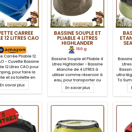
ETTE CARRÉE
BASSINE SOUPLE ET
BAS
LE 12 LITRES CAO
PLIABLE 4 LITRES
ETAN
HIGHLANDER
SE
150 g
e Carrée Pliable 12
Bassine Souple et Pliable 4
Bassine
CAO - Cuvette Bassine
Litres Highlander - Bassine
Litre
de 12 Litres CAO pour
étanche de 4 LITRES à
Bassin
ping, pour faire la
utiliser comme réservoir à
ultra lé
lle et sa toilette en
eau, pour transporter ou
To Summ
air. Bassine Cuvette
En savoir plus
stocker de l'eau, faire la
sa hou
ante en plastique
En savoir plus
vaisselle ou la lessive au
étanche
stante avec deux
camping, en randonnée
et lé
es renforcées pour
légère, sur votre bivouac
adapté
ansport. Robuste et
bushcraft. Légère et
voyage,
cte, cette bassine
compacte, cette bassine
Poign
nge très facilement
souple se range facilement
Résis