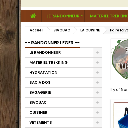
LE RANDONNEUR
MATERIEL TREKKIN
Accueil
BIVOUAC
LA CUISINE
Faire la v
-- RANDONNER LEGER --
LE RANDONNEUR
MATERIEL TREKKING
HYDRATATION
SAC A DOS
Il y a 16 p
BAGAGERIE
BIVOUAC
CUISINER
VETEMENTS