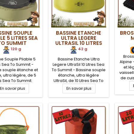
SSINE SOUPLE
BASSINE ETANCHE
BROSS
LE 5 LITRES SEA
ULTRA LEGERE
M
TO SUMMIT
ULTRASIL 10 LITRES
SEA TO SUMMIT
120 g
42 g
Bross
ne Souple Pliable 5
Bassine Etanche Ultra
Alpine
es Sea To Summit -
Legere UltraSil 10 Litres Sea
et lé
e souple étanche et
To Summit - Bassine souple
vaissel
e, ultra légère, de 5
étanche, ultra légère
de cui
es Sea To Summit.
UltraSil, de 10 Litres Sea To
randon
ble dans sa housse,
Summit. Repliable dans sa
En savoir plus
En savoir plus
pour la
bassine étanche est
housse, cette bassine
MSR 
ompacte et légère,
étanche, compacte et
séchage
tement adaptée pour
légère, adaptée pour le
aux mo
camping, voyage,
camping, voyage,
poignée
ndonnée légère.
randonnée légère.
se
ées de transport.
Poignées de transport.
te à l'eau chaude.
Résiste à l'eau chaude.