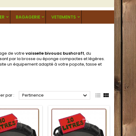
ER
BAGAGERIE
VETEMENTS
yage de votre
vaisselle bivouac bushcraft
, du
ssant par la brosse ou éponge compactes et légères.
site un équipement adapté à votre popote, tasse et



ier par :
Pertinence