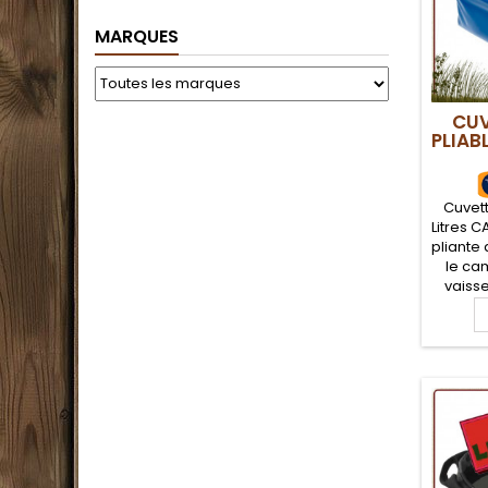
MARQUES
CUV
PLIAB
Cuvett
Litres 
pliante 
le cam
vaisse
plein 
pli
rési
poigné
le tr
Compa
se ra