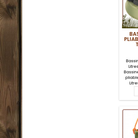
BA
PLIAB
Bassi
Litr
Bassin
pliabl
Litr
Replia
cette 
très c
parfai
le 
ra
Poign
Résis