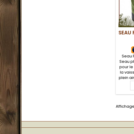
SEAU 
Seau P
Seau pl
pour le
la vaiss
plein ai
PVC 5
poigné
tran
Compact
ra
Affichage 