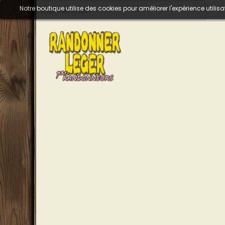
Notre boutique utilise des cookies pour améliorer l'expérience util