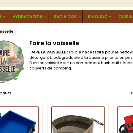
G
HYDRATATION
SAC A DOS
BIVOUAC
CUISIN
aisselle
Faire la vaisselle
FAIRE LA VAISSELLE :
Tout le nécessaire pour le netto
détergent biodégradable à la bassine pliante en pa
Faire sa vaisselle sur un campement bushcraft néces
couverts de camping.
roduits.
Tr