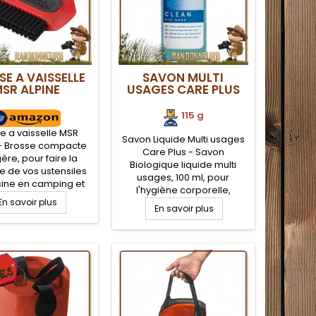
E A VAISSELLE
SAVON MULTI
SR ALPINE
USAGES CARE PLUS
115 g
e a vaisselle MSR
Savon Liquide Multi usages
 - Brosse compacte
Care Plus - Savon
gère, pour faire la
Biologique liquide multi
le de vos ustensiles
usages, 100 ml, pour
sine en camping et
l'hygiène corporelle,
née légère. Brosse
En savoir plus
l'hygiène du campement, la
 vaisselle Alpine de
En savoir plus
lessive, la vaisselle, en eau
est une brosse à
douce, comme en eau
 rapide qui résiste
saumâtre. Savon
isissures avec une
biodégradable liquide Care
 en forme qui peut
Plus pour toutes
rvir de raclette
applications de lavage en
voyage et randonnée
légère