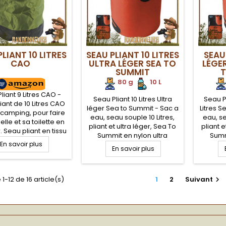
PLIANT 10 LITRES
SEAU PLIANT 10 LITRES
SEAU
CAO
ULTRA LÉGER SEA TO
LÉGER
SUMMIT
T
80 g
.
.
10 L
liant 9 Litres CAO -
Seau Pliant 10 Litres Ultra
Seau Pl
iant de 10 Litres CAO
léger Sea to Summit - Sac a
Litres S
 camping, pour faire
eau, seau souple 10 Litres,
eau, se
elle et sa toilette en
pliant et ultra léger, Sea To
pliant e
r. Seau pliant en tissu
Summit en nylon ultra
Summ
00D résistant avec
En savoir plus
résistant, auto portant sur
résista
e renforcée pour le
En savoir plus
surface plane. Coutures
surfac
sport. Robuste et
soudées étanches.
sou
, ce seau pliant se
Poignées de portage et
Poign
nge facilement
1-12 de 16 article(s)
1
2
Suivant

versage renforcées. Qualité
versage 
alimentaire pour l'eau
alime
potable