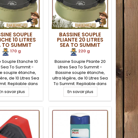
SINE SOUPLE
BASSINE SOUPLE
CHE 10 LITRES
PLIANTE 20 LITRES
A TO SUMMIT
SEA TO SUMMIT
170 g
220 g
 Souple Etanche 10
Bassine Souple Pliante 20
s Sea To Summit -
Litres Sea To Summit -
e souple étanche,
Bassine souple étanche,
gère, de 10 Litres Sea
ultra légère, de 10 Litres Sea
it. Repliable dans
To Summit. Repliable dans
sse, cette bassine
sa housse, cette bassine
En savoir plus
En savoir plus
 est très compacte
étanche est très compacte
gère, parfaitement
et légère, parfaitement
e pour le camping,
adaptée pour le camping,
 randonnée légère.
voyage, randonnée légère.
ées de transport.
Poignées de transport.
te à l'eau chaude.
Résiste à l'eau chaude.