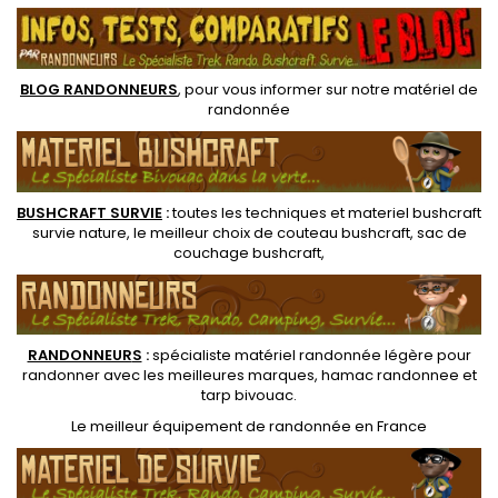
alimentaire pour l'eau
Poignées de transport.
potable
Résiste à l'eau chaude.
BLOG RANDONNEURS
, pour vous informer sur notre
matériel de
randonnée
BUSHCRAFT SURVIE
:
toutes les techniques et
materiel
bushcraft
survie nature
, le meilleur choix de
couteau bushcraft
,
sac de
couchage bushcraft
,
RANDONNEUR
S
:
spécialiste matériel randonnée légère
pour
randonner avec les meilleures marques,
hamac randonnee
et
tarp bivouac
.
Le
meilleur équipement de randonnée
en France