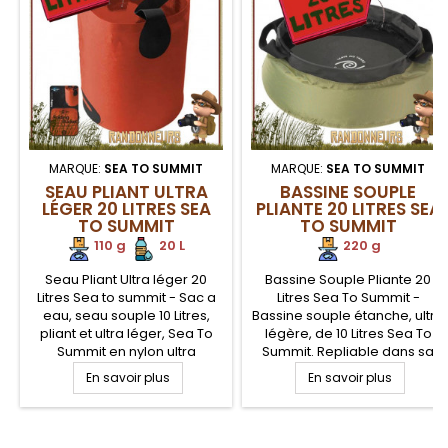
MARQUE:
SEA TO SUMMIT
MARQUE:
SEA TO SUMMIT
SEAU PLIANT ULTRA
BASSINE SOUPLE
LÉGER 20 LITRES SEA
PLIANTE 20 LITRES SEA
TO SUMMIT
TO SUMMIT
110 g
.
.
20 L
220 g
Seau Pliant Ultra léger 20
Bassine Souple Pliante 20
Litres Sea to summit - Sac a
Litres Sea To Summit -
eau, seau souple 10 Litres,
Bassine souple étanche, ultra
pliant et ultra léger, Sea To
légère, de 10 Litres Sea To
Summit en nylon ultra
Summit. Repliable dans sa
résistant, auto portant sur
housse, cette bassine
En savoir plus
En savoir plus
surface plane. Coutures
étanche est très compacte et
soudées étanches. Poignées
légère, parfaitement
de portage et versage
adaptée pour le camping,
.
renforcées. Qualité
voyage, randonnée légère.