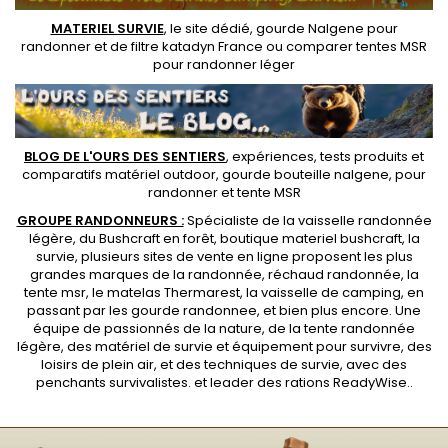
MATERIEL SURVIE
, le site dédié,
gourde Nalgene pour
randonner
et de
filtre katadyn France
ou
comparer tentes MSR
pour randonner léger
BLOG DE L'OURS DES SENTIERS
, expériences, tests produits et
comparatifs matériel outdoor
,
gourde bouteille nalgene
, pour
randonner et
tente MSR
GROUPE RANDONNEURS :
Spécialiste de la
vaisselle randonnée
légère
, du Bushcraft en forêt,
boutique materiel bushcraft
, la
survie, plusieurs sites de vente en ligne proposent les plus
grandes marques de la randonnée,
réchaud randonnée
, la
tente msr
, le matelas Thermarest, la
vaisselle de camping
, en
passant par les
gourde randonnee
, et bien plus encore. Une
équipe de passionnés de la nature, de la
tente randonnée
légère
, des
matériel de survie et équipement pour survivre
, des
loisirs de plein air, et des techniques de survie, avec des
penchants
survivalistes
. et leader des
rations ReadyWise
..