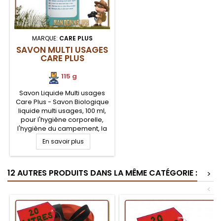
MARQUE:
CARE PLUS
SAVON MULTI USAGES
CARE PLUS
115 g
Savon Liquide Multi usages
Care Plus - Savon Biologique
liquide multi usages, 100 ml,
pour l'hygiène corporelle,
l'hygiène du campement, la
lessive, la vaisselle, en eau
En savoir plus
douce, comme en eau
saumâtre. Savon
biodégradable liquide Care
12 AUTRES PRODUITS DANS LA MÊME CATÉGORIE :
Plus pour toutes applications
>
de lavage en voyage et
<
randonnée légère