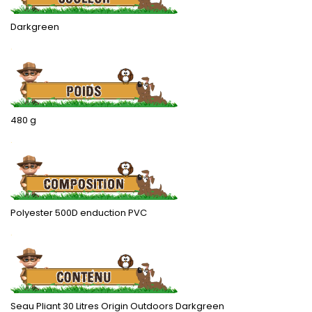
Darkgreen
.
480 g
.
Polyester 500D enduction PVC
.
Seau Pliant 30 Litres Origin Outdoors Darkgreen