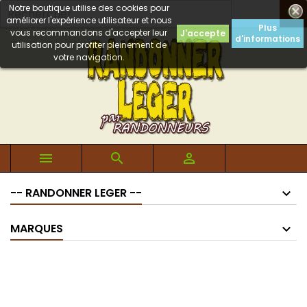
Notre boutique utilise des cookies pour

améliorer l'expérience utilisateur et nous
Plus
vous recommandons d'accepter leur
J'accepte
d'informations
utilisation pour profiter pleinement de
votre navigation.



-- RANDONNER LEGER --
MARQUES