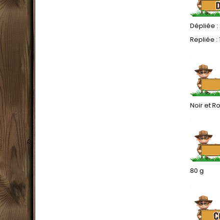
Dépliée :
Repliée : 
.
Noir et R
.
80 g
.