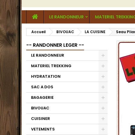
LE RANDONNEUR
MATERIEL TREKKIN
Accueil
BIVOUAC
LA CUISINE
Seau Plia
-- RANDONNER LEGER --
LE RANDONNEUR
MATERIEL TREKKING
HYDRATATION
SAC A DOS
BAGAGERIE
BIVOUAC
CUISINER
VETEMENTS