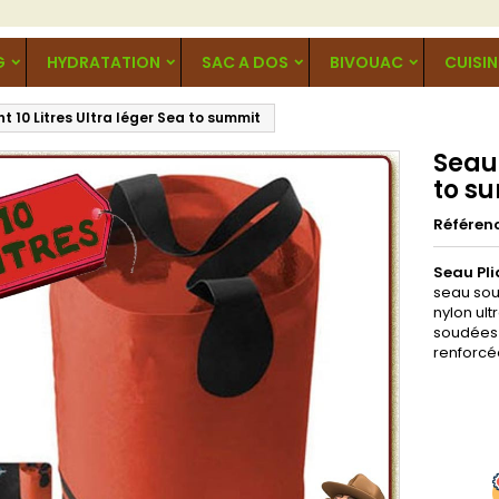
G
HYDRATATION
SAC A DOS
BIVOUAC
CUISIN
nt 10 Litres Ultra léger Sea to summit
Seau 
to s
Référen
Seau Pli
seau soup
nylon ult
soudées 
renforcé