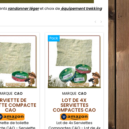
ents
randonner léger
et choix de
équipement trekking
<
>
Pack
MARQUE:
CAO
MARQUE:
CAO
RVIETTE DE
LOT DE 4X
TTE COMPACTE
SERVIETTES
CAO
COMPACTES CAO
iette de toilette
Lot de 4x Serviettes
e CAO - Serviette
Compactes CAO - Lot de 4x