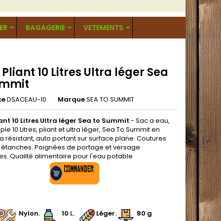
ER
BAGAGERIE
VETEMENTS
Pliant 10 Litres Ultra léger Sea
ummit
ce
DSACEAU-10
Marque
SEA TO SUMMIT
ant 10 Litres Ultra léger Sea to Summit
- Sac a eau,
le 10 Litres, pliant et ultra léger, Sea To Summit en
ra résistant, auto portant sur surface plane. Coutures
étanches. Poignées de portage et versage
es. Qualité alimentaire pour l'eau potable
.
.
Nylon
.
.
1
0
L.
Léger.
80 g