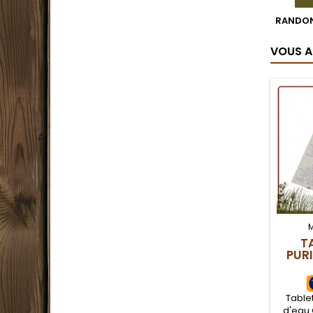
RANDON
VOUS A
T
PUR
Tablet
d'eau 