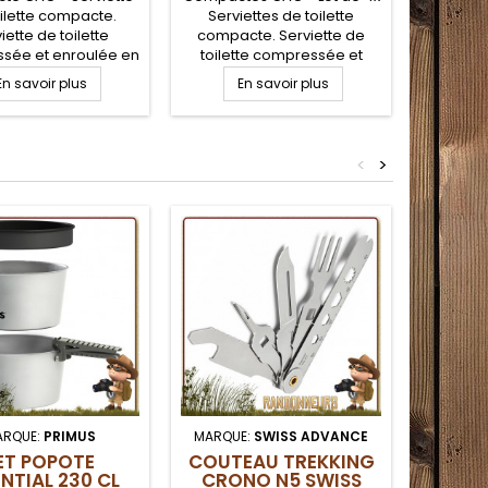
ilette compacte.
Serviettes de toilette
iette de toilette
compacte. Serviette de
sée et enroulée en
toilette compressée et
t, il suffit de tirer
enroulée en escargot, il
En savoir plus
En savoir plus
pour la sortir. Peut
suffit de tirer dessus pour la
r de chiffonnette
sortir. Peut servir de
nt. Article hygiène
chiffonnette également.
porelle pour la
Article hygiène corporelle
<
>
ée légère, voyage
pour la randonnée légère,
et camping
voyage et camping
ARQUE:
PRIMUS
MARQUE:
SWISS ADVANCE
MARQ
ET POPOTE
COUTEAU TREKKING
TASS
NTIAL 230 CL
CRONO N5 SWISS
AVEC 