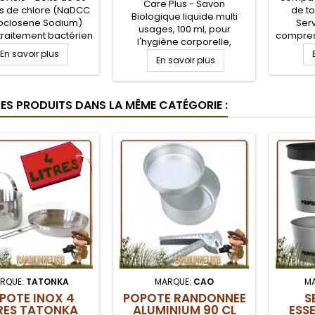
Care Plus - Savon
es de chlore (NaDCC
de to
Biologique liquide multi
oclosene Sodium)
Serv
usages, 100 ml, pour
 traitement bactérien
compres
l'hygiène corporelle,
au. Chaque pastille
escargo
En savoir plus
l'hygiène du campement, la
 de traiter un litre
En savoir plus
dessus 
lessive, la vaisselle, en eau
, après 30 minutes
servi
douce, comme en eau
ente. Traitement de
égaleme
saumâtre. Savon
ication de l'eau en
cor
RES PRODUITS DANS LA MÊME CATÉGORIE :
biodégradable liquide Care
nnée, bushcraft et
randonn
Plus pour toutes
contre les bactéries,
applications de lavage en
et autres organismes
voyage et randonnée
de l'eau
légère
RQUE:
TATONKA
MARQUE:
CAO
M
POTE INOX 4
POPOTE RANDONNÉE
S
RES TATONKA
ALUMINIUM 90 CL
ESSE