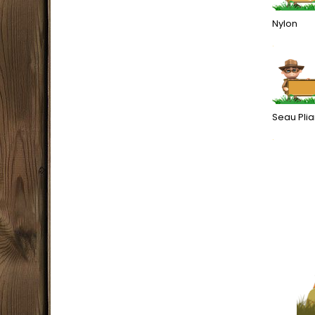
Nylon
.
Seau Plia
.