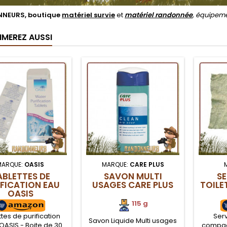
NEURS, boutique
matériel survie
et
matériel randonnée
, équipem
IMEREZ AUSSI
MARQUE:
OASIS
MARQUE:
CARE PLUS
ABLETTES DE
SAVON MULTI
SE
IFICATION EAU
USAGES CARE PLUS
TOILE
OASIS
115 g
tes de purification
Serv
Savon Liquide Multi usages
OASIS - Boite de 30
compact