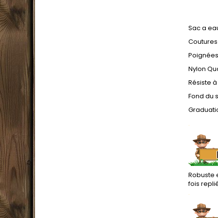
Sac a eau
Coutures
Poignées
Nylon Qua
Résiste à
Fond du 
Graduati
.
Robuste e
fois repli
.