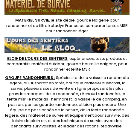
MATERIEL SURVIE
, le site dédié,
gourde Nalgene pour
randonner
et de
filtre katadyn France
ou
comparer tentes MSR
pour randonner léger
BLOG DE L'OURS DES SENTIERS
, expériences, tests produits et
comparatifs matériel outdoor
,
gourde bouteille nalgene
, pour
randonner et
tente MSR
GROUPE RANDONNEURS :
Spécialiste de la
vaisselle randonnée
légère
, du Bushcraft en forêt,
boutique materiel bushcraft
, la
survie, plusieurs sites de vente en ligne proposent les plus
grandes marques de la randonnée,
réchaud randonnée
, la
tente msr
, le matelas Thermarest, la
vaisselle de camping
, en
passant par les
gourde randonnee
, et bien plus encore. Une
équipe de passionnés de la nature, de la
tente randonnée
légère
, des
matériel de survie et équipement pour survivre
, des
loisirs de plein air, et des techniques de survie, avec des
penchants
survivalistes
. et leader des
rations ReadyWise
..