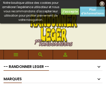
Notre boutique utilise des cookies pour

améliorer l'expérience utilisateur et nous
Plus
vous recommandons d'accepter leur
J'accepte
d'informations
utilisation pour profiter pleinement de
votre navigation.



-- RANDONNER LEGER --
MARQUES