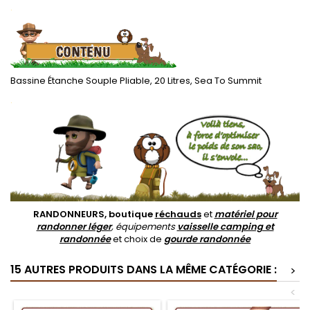
.
Bassine Étanche Souple Pliable, 20 Litres, Sea To Summit
.
RANDONNEURS, boutique
réchauds
et
matériel pour
randonner léger
, équipements
vaisselle camping et
randonnée
et choix de
gourde randonnée
15 AUTRES PRODUITS DANS LA MÊME CATÉGORIE :
>
<