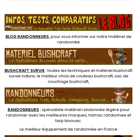
adaptée pour le camping,
de portage renforcées.
.
voyage, randonnée légère.
Coutures soudées et nylon
Poignées de transport.
de qualité alimentaire
Résiste à l'eau chaude.
BLOG RANDONNEURS
, pour vous informer sur notre
matériel de
randonnée
BUSHCRAFT SURVIE
:
toutes les techniques et
materiel
bushcraft
survie nature
, le meilleur choix de
couteau bushcraft
,
sac de
couchage bushcraft
,
RANDONNEUR
S
:
spécialiste matériel randonnée légère
pour
randonner avec les meilleures marques,
hamac randonnee
et
tarp bivouac
.
Le
meilleur équipement de randonnée
en France