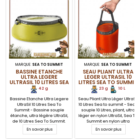
MARQUE:
SEA TO SUMMIT
MARQUE:
SEA TO SUMMIT
BASSINE ETANCHE
SEAU PLIANT ULTRA
ULTRA LEGERE
LEGER ULTRASIL 10
ULTRASIL 10 LITRES SEA
LITRES SEA TO SUMMIT
TO SUMMIT
42 g
23 g
.
.
10 L
Bassine Etanche Ultra Legere
Seau Pliant Ultra Léger UltraSil
UltraSil 10 Litres Sea To
10 Litres Sea to summit - Seau
Summit - Bassine souple
souple 10 Litres, pliant, ultra
étanche, ultra légère UltraSil,
léger en nylon UltraSil, Sea To
de 10 Litres Sea To Summit.
Summit en nylon ultra
Repliable dans sa housse,
résistant, auto portant sur
En savoir plus
En savoir plus
cette bassine étanche,
surface plane. Coutures
compacte et légère,
soudées étanches. Poignées