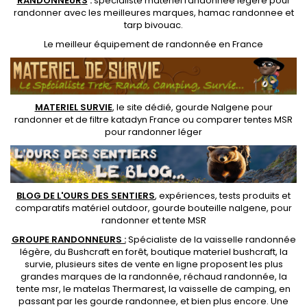
RANDONNEUR
S
:
spécialiste matériel randonnée légère
pour
randonner avec les meilleures marques,
hamac randonnee
et
tarp bivouac
.
Le
meilleur équipement de randonnée
en France
MATERIEL SURVIE
, le site dédié,
gourde Nalgene pour
randonner
et de
filtre katadyn France
ou
comparer tentes MSR
pour randonner léger
BLOG DE L'OURS DES SENTIERS
, expériences, tests produits et
comparatifs matériel outdoor
,
gourde bouteille nalgene
, pour
randonner et
tente MSR
GROUPE RANDONNEURS :
Spécialiste de la
vaisselle randonnée
légère
, du Bushcraft en forêt,
boutique materiel bushcraft
, la
survie, plusieurs sites de vente en ligne proposent les plus
grandes marques de la randonnée,
réchaud randonnée
, la
tente msr
, le matelas Thermarest, la
vaisselle de camping
, en
passant par les
gourde randonnee
, et bien plus encore. Une