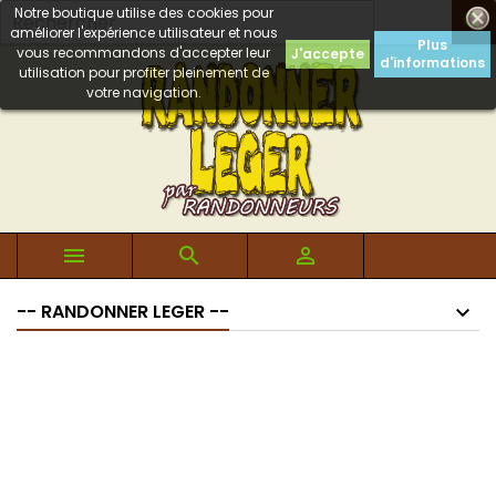
Notre boutique utilise des cookies pour

améliorer l'expérience utilisateur et nous
Plus
vous recommandons d'accepter leur
J'accepte
d'informations
utilisation pour profiter pleinement de
votre navigation.



-- RANDONNER LEGER --