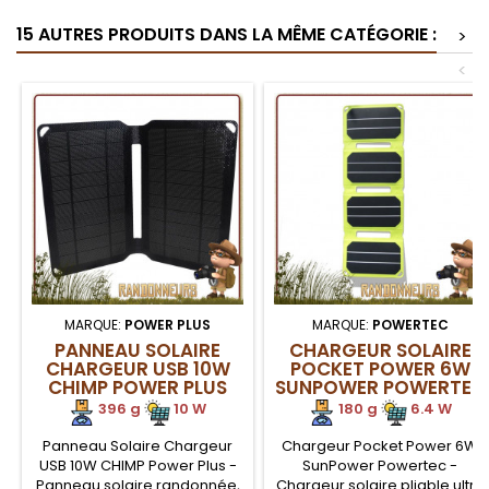
15 AUTRES PRODUITS DANS LA MÊME CATÉGORIE :
>
<
MARQUE:
POWER PLUS
MARQUE:
POWERTEC
PANNEAU SOLAIRE
CHARGEUR SOLAIRE
CHARGEUR USB 10W
POCKET POWER 6W
CHIMP POWER PLUS
SUNPOWER POWERTEC
396 g
.
.
10 W
180 g
.
.
6.4 W
Panneau Solaire Chargeur
Chargeur Pocket Power 6W
USB 10W CHIMP Power Plus -
SunPower Powertec -
Panneau solaire randonnée,
Chargeur solaire pliable ultra