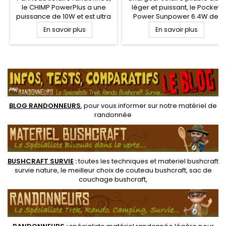
le CHIMP PowerPlus a une
léger et puissant, le Pocket
puissance de 10W et est ultra
Power Sunpower 6.4W de
léger (396 g) idéal pour le
Powertec propose une sortie
En savoir plus
En savoir plus
trek. Grande résistance à la
USB 5V 1250 mAh. Capteur
poussière, projections d'eau
solaire flexible ultra mince
et aux rayures. Un véritable
avec cellules
.
chargeur solaire tout terrain.
monocristallines à très haut
Chargement direct de vos
rendement, incassable et
appareils électroniques sur
imperméable pour
sortie 5V et 1.4A....
randonner léger. Ultra
compact, les volets se
BLOG RANDONNEURS
, pour vous informer sur notre
matériel de
replient pour un...
randonnée
BUSHCRAFT SURVIE
:
toutes les techniques et
materiel
bushcraft
survie nature
, le meilleur choix de
couteau bushcraft
,
sac de
couchage bushcraft
,