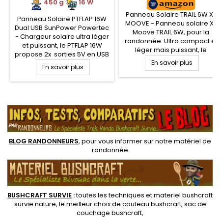
450 g
.
.
16 W
Panneau Solaire TRAIL 6W X-
Panneau Solaire PTFLAP 16W
MOOVE - Panneau solaire X-
Dual USB SunPower Powertec
Moove TRAIL 6W, pour la
- Chargeur solaire ultra léger
randonnée. Ultra compact et
et puissant, le PTFLAP 16W
léger mais puissant, le
propose 2x sorties 5V en USB
chargeur solaire ETFE Trail
de 2100 mAh. Capteur solaire
En savoir plus
En savoir plus
vous permettra de recharger
flexible ultra mince à très haut
votre équipement
rendement (&gt;24%),
électronique en pleine nature
incassable et imperméable
grâce à sa puissance de 6
.
pour randonner. Ultra
Watts en port USB. Quatre
compact, et très fin,
volets dépliables pour
composé de deux volets
seulement 150 g en
repliables, il est le
lamination ETFE ultra fin de...
compagnon du...
BLOG RANDONNEURS
, pour vous informer sur notre
matériel de
randonnée
BUSHCRAFT SURVIE
:
toutes les techniques et
materiel
bushcraft
survie nature
, le meilleur choix de
couteau bushcraft
,
sac de
couchage bushcraft
,