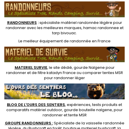
RANDONNEUR
S
:
spécialiste matériel randonnée légère
pour
randonner avec les meilleures marques,
hamac randonnee
et
tarp bivouac
.
Le
meilleur équipement de randonnée
en France
MATERIEL SURVIE
, le site dédié,
gourde Nalgene pour
randonner
et de
filtre katadyn France
ou
comparer tentes MSR
pour randonner léger
BLOG DE L'OURS DES SENTIERS
, expériences, tests produits et
comparatifs matériel outdoor
,
gourde bouteille nalgene
, pour
randonner et
tente MSR
GROUPE RANDONNEURS :
Spécialiste de la
vaisselle randonnée
légère
, du Bushcraft en forêt,
boutique materiel bushcraft
, la