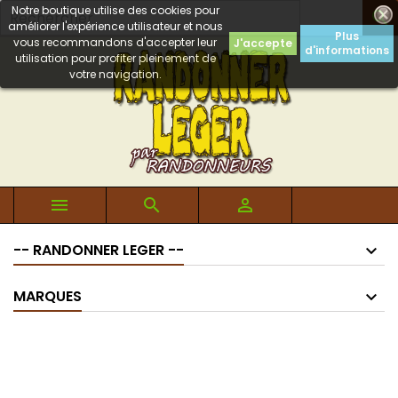
Notre boutique utilise des cookies pour

améliorer l'expérience utilisateur et nous
Plus
vous recommandons d'accepter leur
J'accepte
d'informations
utilisation pour profiter pleinement de
votre navigation.



-- RANDONNER LEGER --
MARQUES