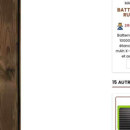
MA
BATT
RU
28
Batter
10000
étanc
mAh X-
et a
assure 
smartp
légère.
mAh, ce
15 AUT
est
télépho