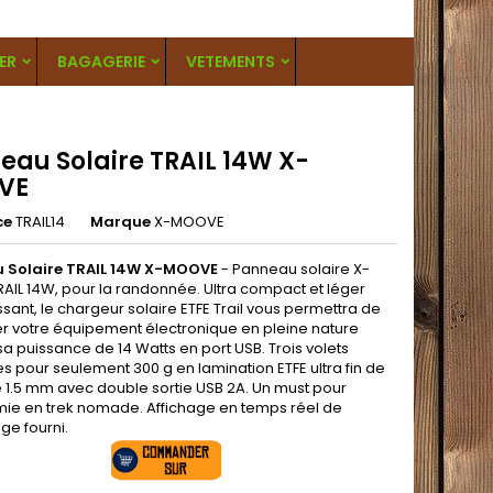
ER
BAGAGERIE
VETEMENTS
eau Solaire TRAIL 14W X-
VE
ce
TRAIL14
Marque
X-MOOVE
 Solaire TRAIL 14W X-MOOVE
- Panneau solaire X-
AIL 14W, pour la randonnée. Ultra compact et léger
sant, le chargeur solaire ETFE Trail vous permettra de
r votre équipement électronique en pleine nature
a puissance de 14 Watts en port USB. Trois volets
s pour seulement 300 g en lamination ETFE ultra fin de
 1.5 mm avec double sortie USB 2A. Un must pour
mie en trek nomade. Affichage en temps réel de
ge fourni.