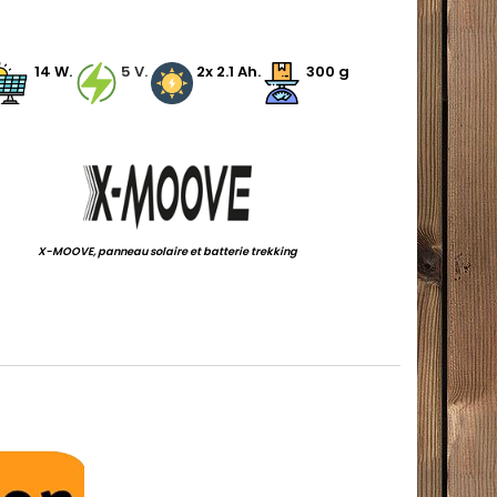
.
.
14
W.
.
5 V.
.
2x 2.1 Ah.
300 g
.
X-MOOVE, panneau solaire et batterie trekking
.