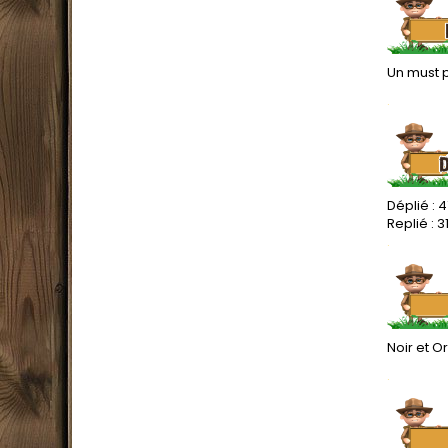
Un must 
.
Déplié : 4
Replié : 3
.
Noir et 
.