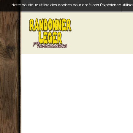
Notre boutique utilise des cookies pour améliorer l'expérience util