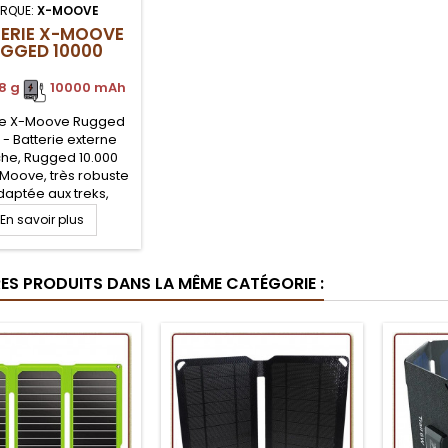
RQUE:
X-MOOVE
ERIE X-MOOVE
GGED 10000
8 g
.
.
10000 mAh
ie X-Moove Rugged
 - Batterie externe
he, Rugged 10.000
Moove, très robuste
daptée aux treks,
la recharge de votre
En savoir plus
hone en randonnée
 Capacité de 10.600
tte batterie externe
RES PRODUITS DANS LA MÊME CATÉGORIE :
 l'alliée de votre
ne portable sur tous
les terrains