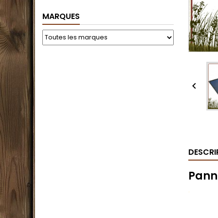
MARQUES

DESCRI
Pann
.