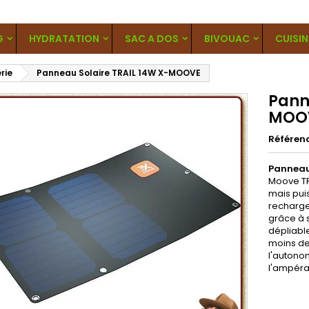
G
HYDRATATION
SAC A DOS
BIVOUAC
CUISIN
rie
Panneau Solaire TRAIL 14W X-MOOVE
Pann
MOO
Référen
Panneau
Moove TR
mais puis
recharge
grâce à s
dépliable
moins de
l'autono
l'ampéra