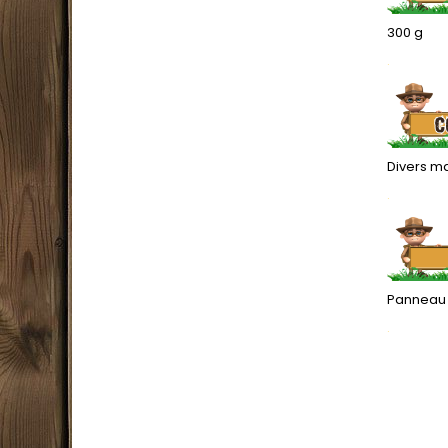
300 g
.
Divers m
.
Panneau S
.