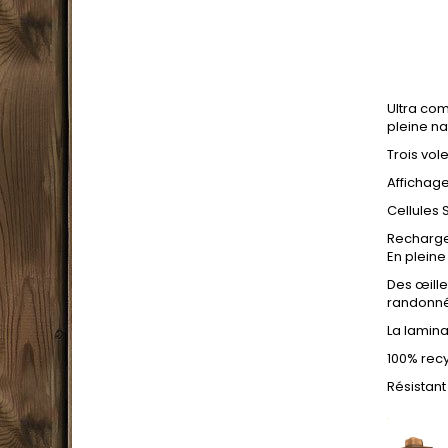
Ultra com
pleine na
Trois vol
Affichage
Cellules
Recharge
En pleine
Des œille
randonn
La lamina
100% rec
Résistant
.